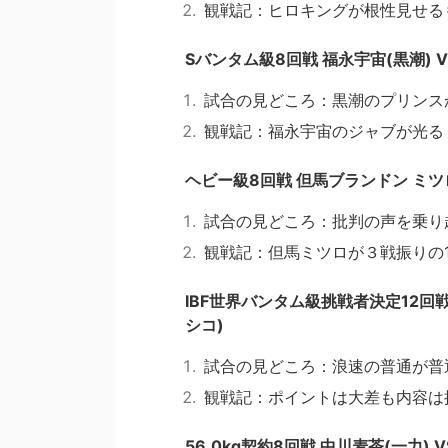
観戦記：ヒロキングが根性見せる
Sバンタム級8回戦 福永宇宙(黒潮) 
試合の見どころ：黒潮のプリンス
観戦記：福永宇宙のジャブが光る
ヘビー級8回戦 但馬ブランドン ミツロ(
試合の見どころ：批判の声を乗り
観戦記：但馬ミツロが３戦振りの1
IBF世界バンタム級挑戦者決定12回戦
シコ)
試合の見どころ：浪速の普通が普
観戦記：ポイントは大差も内容は
56.0kg契約8回戦 中川麦茶(一力) 