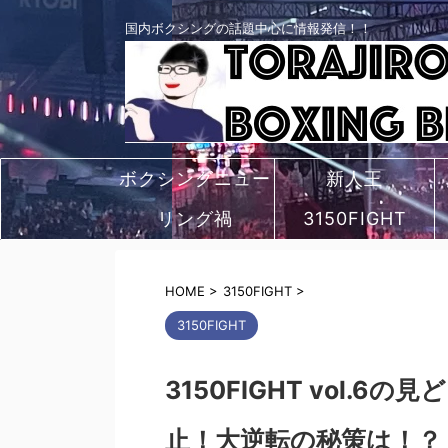
国内ボクシングの話題中心に情報発信！！
ボクシングニュー
新人王
リング禍
ス
3150FIGHT
HOME
>
3150FIGHT
>
3150FIGHT
3150FIGHT vol.
止！大逆転の秘策は！？