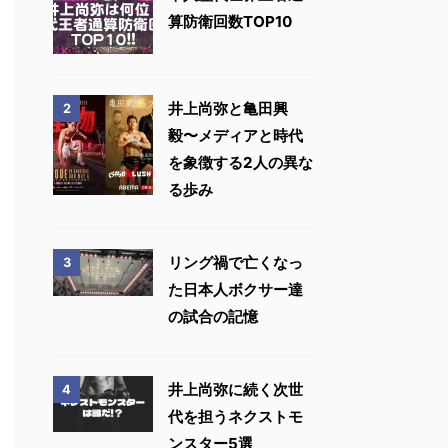
算防衛回数TOP10
井上尚弥と亀田興
2
毅〜メディアと時代
を象徴する2人の異な
る歩み
リング禍で亡くなっ
3
た日本人ボクサー達
の試合の記憶
井上尚弥に続く次世
4
代を担うネクストモ
ンスター5選