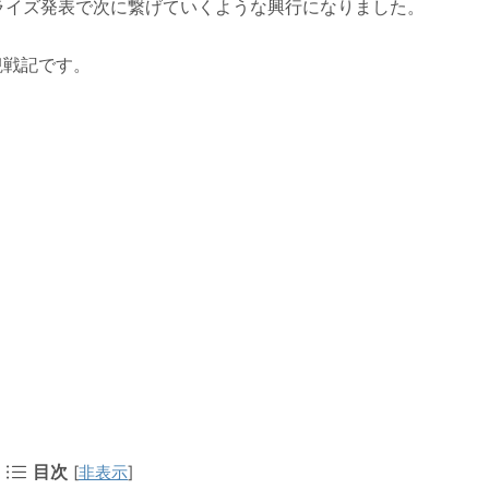
ライズ発表で次に繋げていくような興行になりました。
・観戦記です。
目次
[
非表示
]