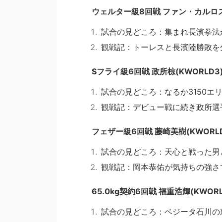
ウェルター級8回戦 ファン・カルロス
試合の見どころ：集まれ長濱拳法
観戦記：トーレスと長濱陸勝敗を
Sフライ級6回戦 政所椋(KWORLD
試合の見どころ：なるか3150エ
観戦記：デビュー戦に続き政所選
フェザー級6回戦 藤崎美樹(KWORLD
試合の見どころ：天心と戦った男
観戦記：岡本恭佑が気持ちの強さ
65.0kg契約6回戦 福重浩輝(KWORL
試合の見どころ：ベジータ石川の