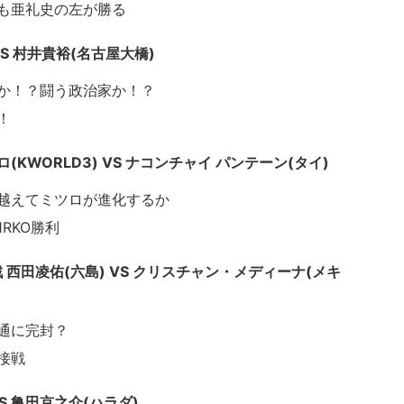
も亜礼史の左が勝る
VS 村井貴裕(名古屋大橋)
か！？闘う政治家か！？
！
KWORLD3) VS ナコンチャイ パンテーン(タイ)
越えてミツロが進化するか
RKO勝利
 西田凌佑(六島) VS クリスチャン・メディーナ(メキ
通に完封？
接戦
VS 亀田京之介(ハラダ)