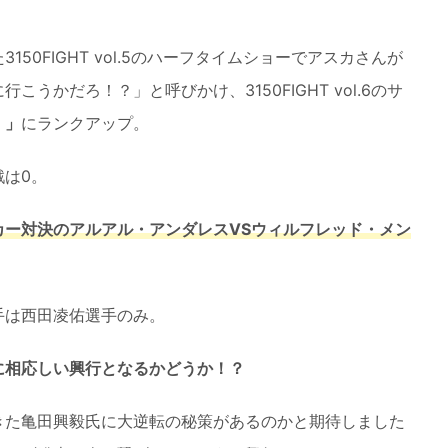
3150FIGHT vol.5のハーフタイムショーでアスカさんが
うかだろ！？」と呼びかけ、3150FIGHT vol.6のサ
！」
にランクアップ。
は0。
カー対決のアルアル・アンダレスVSウィルフレッド・メン
手は西田凌佑選手のみ。
に相応しい興行となるかどうか！？
きた亀田興毅氏に大逆転の秘策があるのかと期待しました