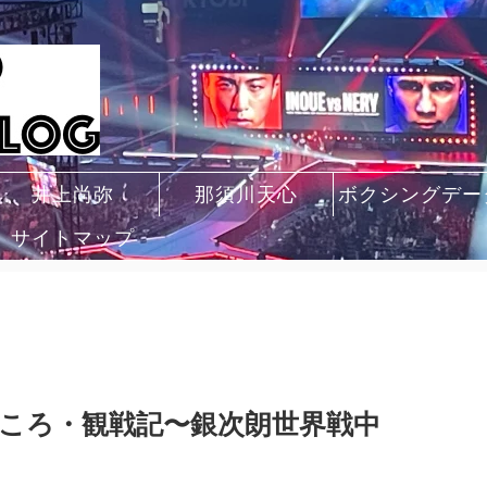
井上尚弥
那須川天心
ボクシングデー
サイトマップ
6の見どころ・観戦記〜銀次朗世界戦中