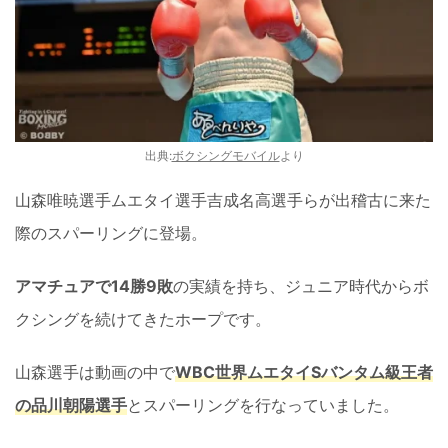
出典:
ボクシングモバイル
より
山森唯暁選手ムエタイ選手吉成名高選手らが出稽古に来た
際のスパーリングに登場。
アマチュアで14勝9敗
の実績を持ち、ジュニア時代からボ
クシングを続けてきたホープです。
山森選手は動画の中で
WBC世界ムエタイSバンタム級王者
の品川朝陽選手
とスパーリングを行なっていました。