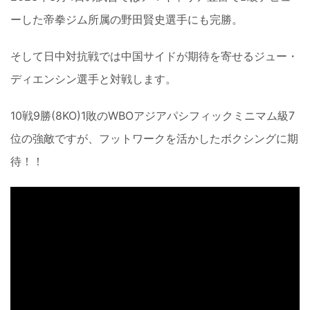
ーした帝拳ジム所属の野田賢史選手にも完勝。
そして日中対抗戦では中国サイドが期待を寄せるジュー・
ディエンシン選手と対戦します。
10戦9勝(8KO)1敗のWBOアジアパシフィックミニマム級7
位の強敵ですが、フットワークを活かしたボクシングに期
待！！