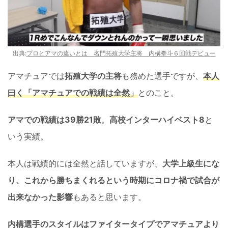
出典:
プロとアマの違いとは 名門拓殖大学主将 内構拳斗６回戦デビュー
アマチュアでは
拓殖大学の主将
も務めた選手ですが、
本人
曰く「アマチュアでの戦績は全然」
とのこと。
アマでの戦績は39勝21敗
。
高校インターハイベスト8
と
いう実績。
本人は戦績的には全然と話していますが、
大学上級生にな
り、これから勝ちまくれるという時期にコロナ禍で試合が
出来なかった影響
もあると思います。
内構選手のスタイルはファイタータイプでアマチュアより