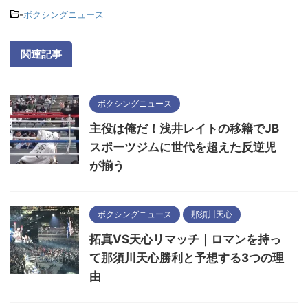
-
ボクシングニュース
関連記事
ボクシングニュース
主役は俺だ！浅井レイトの移籍でJB
スポーツジムに世代を超えた反逆児
が揃う
ボクシングニュース
那須川天心
拓真VS天心リマッチ｜ロマンを持っ
て那須川天心勝利と予想する3つの理
由