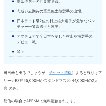
堤聖也選手の世界前哨戦。
志成ジム期待の重里侃太朗選手の出場。
日本ライト級2位の村上雄大選手が危険なパン
チャー一道宏選手と激突。
アマチュアで全日本を制した横山葵海選手の
デビュー戦。
等々
当日券も出るでしょうが、
チケット情報
によると残りはア
リーナRS席55,000円かスタンドマス席(44,000円の2人
席)のみ。
配信の場合はABEMAで無料配信されます。