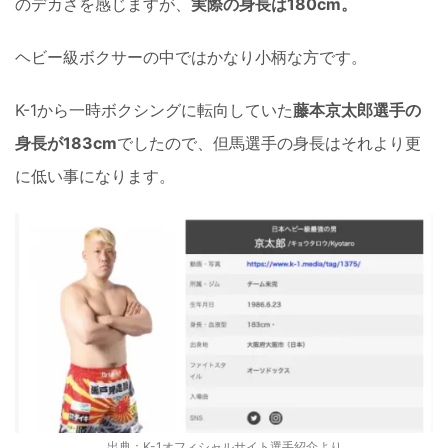
のデカさを感じますが、
実際の身長は180cm。
ヘビー級ボクサーの中ではかなり小柄な方です。
K-1から一時ボクシングに転向していた
藤本京太郎選手の
身長が183cm
でしたので、但馬選手の身長はそれより更
に低い事になります。
出典：
K-1オフィシャルサイト選手紹介
より