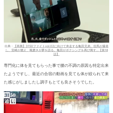
出典：
【再興】3150ファイトvol.02に向けて奔走する亀田兄弟。但馬が爆発
し、宮崎が燃え、靴磨きが夢を語る。亀田がボクシングを再び興す…【第18
話】
専門化に体を見てもらった事で腰の不調の原因も特定出来
たようですし、最近の合宿の動画を見ても体が絞られて来
た感じがしましたし調子もとても良さそうでした。