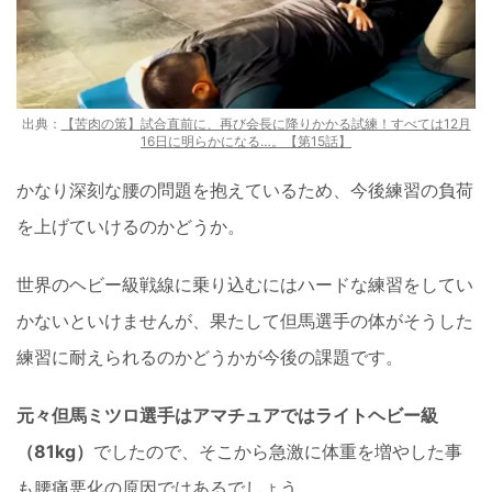
出典：
【苦肉の策】試合直前に、再び会長に降りかかる試練！すべては12月
16日に明らかになる…。【第15話】
かなり深刻な腰の問題を抱えているため、今後練習の負荷
を上げていけるのかどうか。
世界のヘビー級戦線に乗り込むにはハードな練習をしてい
かないといけませんが、果たして但馬選手の体がそうした
練習に耐えられるのかどうかが今後の課題です。
元々但馬ミツロ選手はアマチュアではライトヘビー級
（81kg）
でしたので、そこから急激に体重を増やした事
も腰痛悪化の原因ではあるでしょう。