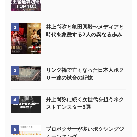
井上尚弥と亀田興毅〜メディアと
2
時代を象徴する2人の異なる歩み
リング禍で亡くなった日本人ボク
3
サー達の試合の記憶
井上尚弥に続く次世代を担うネク
4
ストモンスター5選
プロボクサーが多いボクシングジ
5
ムランキング