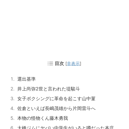
目次
[
非表示
]
選出基準
井上尚弥2世と言われた堤駿斗
女子ボクシングに革命を起こす山中菫
佐倉といえば長嶋茂雄から片岡雷斗へ
本物の怪物くん藤木勇我
大橋ジムにヤバい中学生がいると噂だった本庄