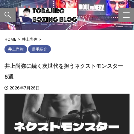
HOME
>
井上尚弥
>
井上尚弥
選手紹介
井上尚弥に続く次世代を担うネクストモンスター
5選
2026年7月26日