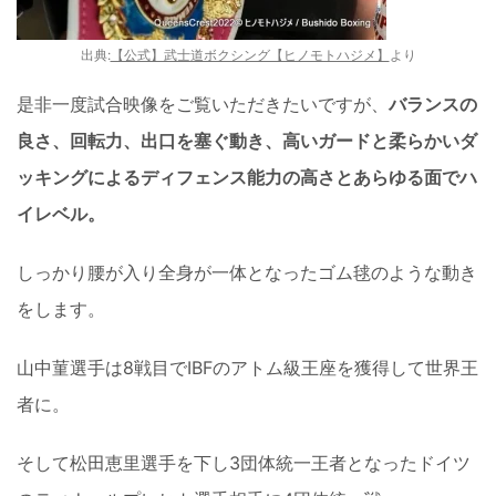
出典:
【公式】武士道ボクシング【ヒノモトハジメ】
より
是非一度試合映像をご覧いただきたいですが、
バランスの
良さ、回転力、出口を塞ぐ動き、高いガードと柔らかいダ
ッキングによるディフェンス能力の高さとあらゆる面でハ
イレベル。
しっかり腰が入り全身が一体となったゴム毬のような動き
をします。
山中菫選手は8戦目でIBFのアトム級王座を獲得して世界王
者に。
そして松田恵里選手を下し3団体統一王者となったドイツ