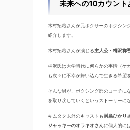
未来への10カウント
木村拓哉さんが元ボクサーのボクシン
紹介します。
木村拓哉さんが演じる
主人公・桐沢祥
桐沢氏は大学時代に何らかの事情（ケ
も次々に不幸が舞い込んで生きる希望
そんな男が、ボクシング部のコーチに
を取り戻していくというストーリーに
キムタク以外のキャストも
満島ひかり
ジャッキーのオラキオさん
に個人的に