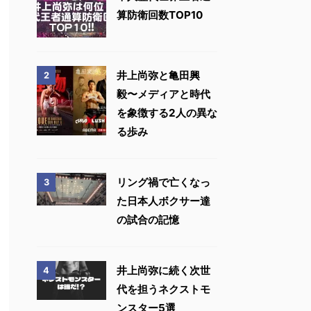
算防衛回数TOP10
井上尚弥と亀田興
2
毅〜メディアと時代
を象徴する2人の異な
る歩み
リング禍で亡くなっ
3
た日本人ボクサー達
の試合の記憶
井上尚弥に続く次世
4
代を担うネクストモ
ンスター5選