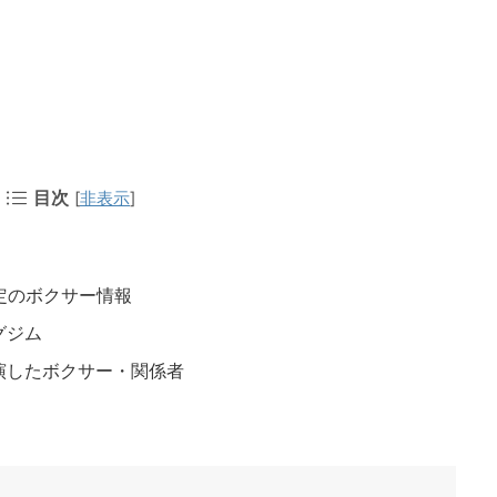
目次
[
非表示
]
定のボクサー情報
グジム
演したボクサー・関係者