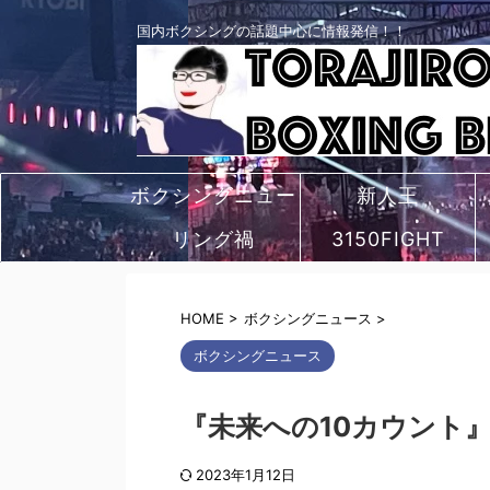
国内ボクシングの話題中心に情報発信！！
ボクシングニュー
新人王
リング禍
ス
3150FIGHT
HOME
>
ボクシングニュース
>
ボクシングニュース
『未来への10カウント
2023年1月12日