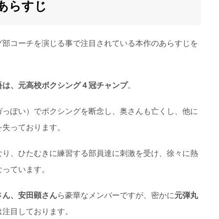
あらすじ
グ部コーチを演じる事で注目されている本作のあらすじを
吾は、元高校ボクシング４冠チャンプ
。
ガっぽい）でボクシングを断念し、奥さんも亡くし、他に
を失っております。
なり、ひたむきに練習する部員達に刺激を受け、徐々に熱
なっています。
さん、安田顕さん
ら豪華なメンバーですが、密かに
元弾丸
は注目しております。