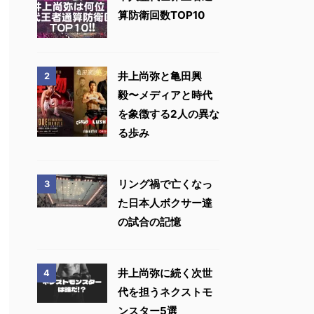
算防衛回数TOP10
井上尚弥と亀田興
2
毅〜メディアと時代
を象徴する2人の異な
る歩み
リング禍で亡くなっ
3
た日本人ボクサー達
の試合の記憶
井上尚弥に続く次世
4
代を担うネクストモ
ンスター5選