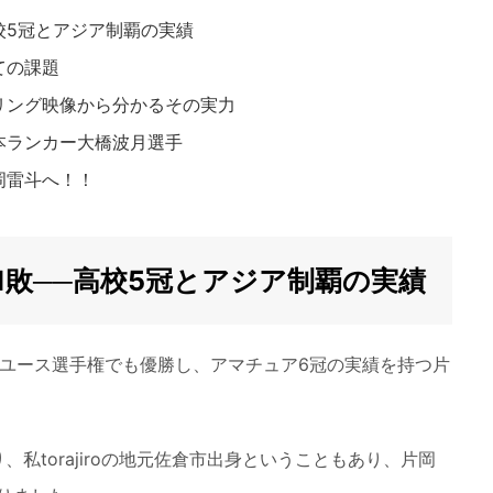
高校5冠とアジア制覇の実績
ての課題
リング映像から分かるその実力
本ランカー大橋波月選手
岡雷斗へ！！
1敗──高校5冠とアジア制覇の実績
アユース選手権でも優勝し、アマチュア6冠の実績を持つ片
私torajiroの地元佐倉市出身ということもあり、片岡