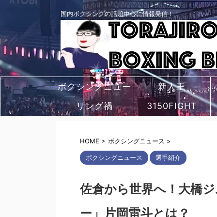
国内ボクシングの話題中心に情報発信！！
ボクシングニュー
新人王
リング禍
ス
3150FIGHT
HOME
>
ボクシングニュース
>
ボクシングニュース
選手紹介
佐倉から世界へ！大橋ジ
ー」片岡雷斗とは？