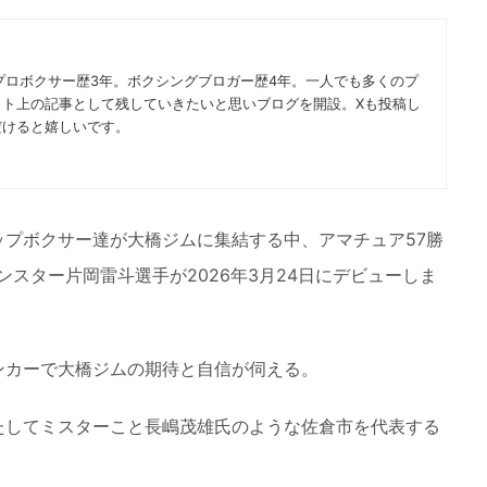
プロボクサー歴3年。ボクシングブロガー歴4年。一人でも多くのプ
ット上の記事として残していきたいと思いブログを開設。Xも投稿し
だけると嬉しいです。
プボクサー達が大橋ジムに集結する中、アマチュア57勝
スター片岡雷斗選手が2026年3月24日にデビューしま
ンカーで大橋ジムの期待と自信が伺える。
たしてミスターこと長嶋茂雄氏のような佐倉市を代表する