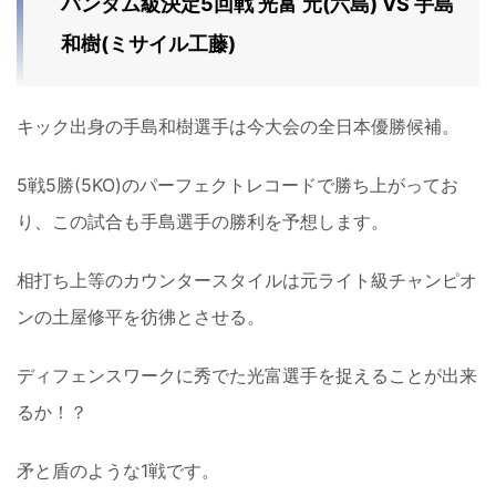
バンタム級決定5回戦 光富 元(六島) VS 手島
和樹(ミサイル工藤)
キック出身の手島和樹選手は今大会の全日本優勝候補。
5戦5勝(5KO)のパーフェクトレコードで勝ち上がってお
り、この試合も手島選手の勝利を予想します。
相打ち上等のカウンタースタイルは元ライト級チャンピオ
ンの土屋修平を彷彿とさせる。
ディフェンスワークに秀でた光富選手を捉えることが出来
るか！？
矛と盾のような1戦です。