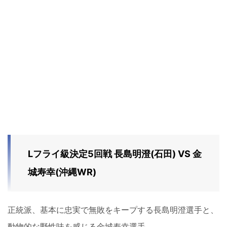
Lフライ級決定5回戦 長島明澄(石田) VS 金
城寿幸(沖縄WR)
正統派、基本に忠実で無敗をキープする長島明澄選手と、
動物的な野性味を感じる金城寿幸選手。