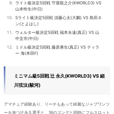
ライト級決定5回戦 守屋龍之介(KWORLD3) VS
山本怜生(中日)
Sライト級決定5回戦 須藤心太(大鵬) VS 島田ネ
ン(とよはし)
ウェルター級決定5回戦 福本永遠(真正) VS 山
中圭市(中日)
ミドル級決定5回戦 藤原勇生(真正) VS ティラ
ー 海(本田F)
ミニマム級5回戦 辻 永久(KWORLD3) VS 細
川弦汰(駿河)
アマチュア経験あり、リーチもあって綺麗なジャブワンツ
ーを放つ辻永久選手と、1Rのゴングと同時にフルスロット