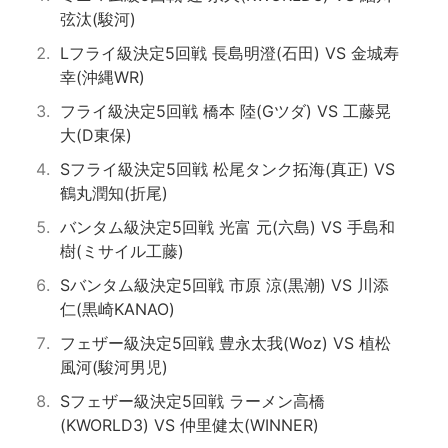
弦汰(駿河)
Lフライ級決定5回戦 長島明澄(石田) VS 金城寿
幸(沖縄WR)
フライ級決定5回戦 橋本 陸(Gツダ) VS 工藤晃
大(D東保)
Sフライ級決定5回戦 松尾タンク拓海(真正) VS
鶴丸潤知(折尾)
バンタム級決定5回戦 光富 元(六島) VS 手島和
樹(ミサイル工藤)
Sバンタム級決定5回戦 市原 涼(黒潮) VS 川添
仁(黒崎KANAO)
フェザー級決定5回戦 豊永太我(Woz) VS 植松
風河(駿河男児)
Sフェザー級決定5回戦 ラーメン高橋
(KWORLD3) VS 仲里健太(WINNER)