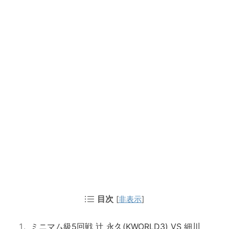
目次
[
非表示
]
ミニマム級5回戦 辻 永久(KWORLD3) VS 細川