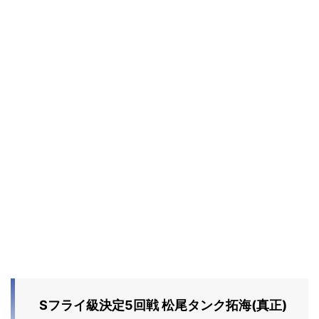
Sフライ級決定5回戦 松尾タンク拓海(真正)