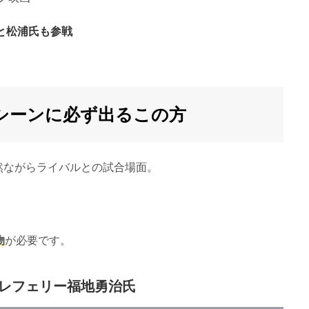
と松浦氏も参戦
シーンに必ず出るこの方
然ながらライバルとの試合場面。
。
物
が必要です。
レフェリー福地勇治氏