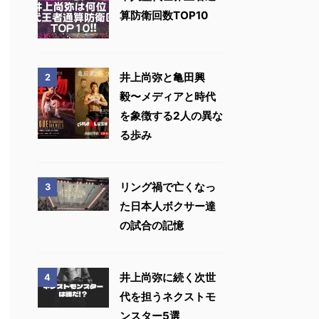
算防衛回数TOP10
井上尚弥と亀田興
2
毅〜メディアと時代
を象徴する2人の異な
る歩み
リング禍で亡くなっ
3
た日本人ボクサー達
の試合の記憶
井上尚弥に続く次世
4
代を担うネクストモ
ンスター5選