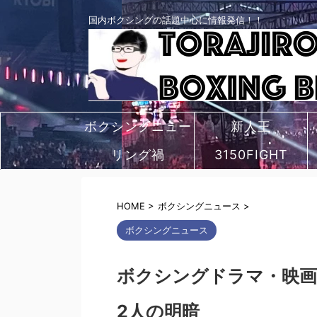
国内ボクシングの話題中心に情報発信！！
ボクシングニュー
新人王
リング禍
ス
3150FIGHT
HOME
>
ボクシングニュース
>
ボクシングニュース
ボクシングドラマ・映画
2人の明暗