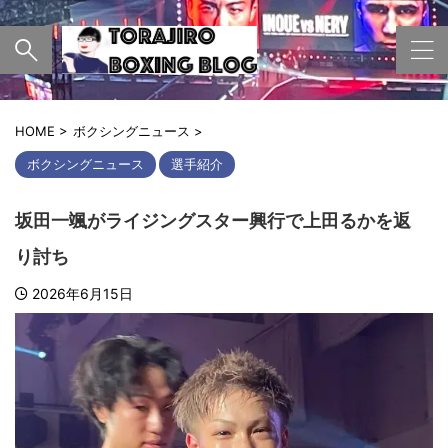
HOME
>
ボクシングニュース
>
ボクシングニュース
選手紹介
坂田一颯がライジングスター興行で上田るかを返
り討ち
2026年6月15日