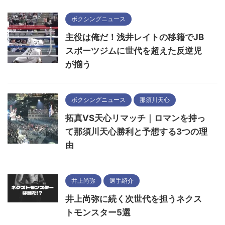
ボクシングニュース
主役は俺だ！浅井レイトの移籍でJB
スポーツジムに世代を超えた反逆児
が揃う
ボクシングニュース
那須川天心
拓真VS天心リマッチ｜ロマンを持っ
て那須川天心勝利と予想する3つの理
由
井上尚弥
選手紹介
井上尚弥に続く次世代を担うネクス
トモンスター5選