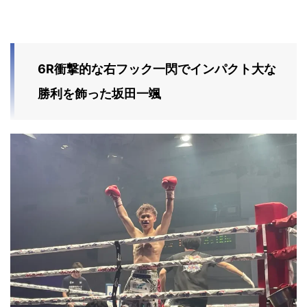
6R衝撃的な右フック一閃でインパクト大な
勝利を飾った坂田一颯