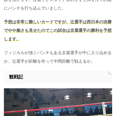
にパンチを打ち込んでいました。
予想は非常に難しいカードですが、辻選手は西日本の決勝
でやや脆さも見せたのでこの試合は京屋選手の勝利を予想
します。
フィジカルが強くパンチもある京屋選手が中に入り込める
か、辻選手が距離を作って中間距離で戦えるか。
観戦記