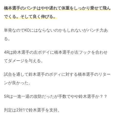
橋本選手のパンチはやや遅れて体重をしっかり乗せて飛ん
でくる。そして良く伸びる。
単発なのでKOにはならないのかもしれないがパンチ力あ
る。
4Rは鈴木選手の左ボデイに橋本選手が左フックを合わせ
てダメージを与える。
試合を通して鈴木選手のボディに対する橋本選手のリター
ンが良かった。
5Rは一進一退の攻防だったが手数でやや鈴木選手か？？
判定は2対1で鈴木選手を支持。