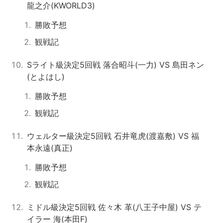
龍之介(KWORLD3)
勝敗予想
観戦記
Sライト級決定5回戦 落合昭斗(一力) VS 島田ネン
(とよはし)
勝敗予想
観戦記
ウェルター級決定5回戦 石井竜虎(渡嘉敷) VS 福
本永遠(真正)
勝敗予想
観戦記
ミドル級決定5回戦 佐々木 革(八王子中屋) VS テ
イラー 海(本田F)