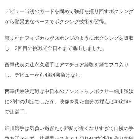
デビュー当初のガードを固めて強打を振り回すボクシング
から驚異的なペースでボクシング技術を習得。
恵まれたフィジカルがスポンジのようにボクシングを吸収
し、2回目の挑戦で全日本まで進出しました。
西軍代表の辻永久選手はアマチュア経験を経てプロ入り
し、デビューから4戦4勝負けなし。
西軍代表決定戦は中日本のノンストップボクサー細川弦汰
に2対1の判定でしたが、映像を見た自分の採点は49対46
で辻選手。
細川選手は気負い過ぎたか距離が近くなりすぎて自慢の手
数を活かせず、辻選手がスタミナ切れせず空間を作り的確