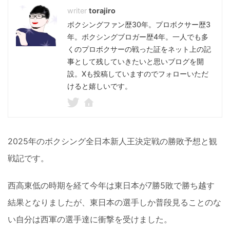
torajiro
ボクシングファン歴30年。プロボクサー歴3
年。ボクシングブロガー歴4年。一人でも多
くのプロボクサーの戦った証をネット上の記
事として残していきたいと思いブログを開
設。Xも投稿していますのでフォローいただ
けると嬉しいです。
2025年のボクシング全日本新人王決定戦の勝敗予想と観
戦記です。
西高東低の時期を経て今年は東日本が7勝5敗で勝ち越す
結果となりましたが、東日本の選手しか普段見ることのな
い自分は西軍の選手達に衝撃を受けました。