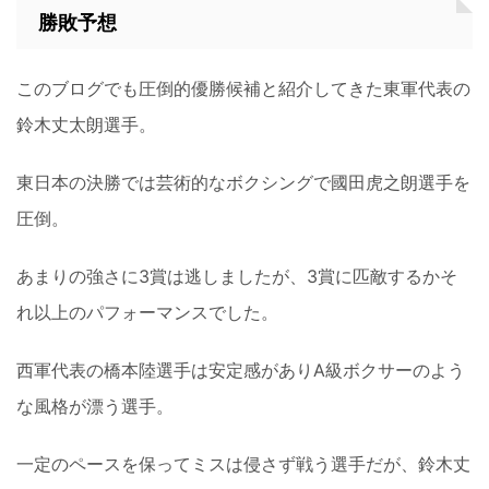
勝敗予想
このブログでも圧倒的優勝候補と紹介してきた東軍代表の
鈴木丈太朗選手。
東日本の決勝では芸術的なボクシングで國田虎之朗選手を
圧倒。
あまりの強さに3賞は逃しましたが、3賞に匹敵するかそ
れ以上のパフォーマンスでした。
西軍代表の橋本陸選手は安定感がありA級ボクサーのよう
な風格が漂う選手。
一定のペースを保ってミスは侵さず戦う選手だが、鈴木丈