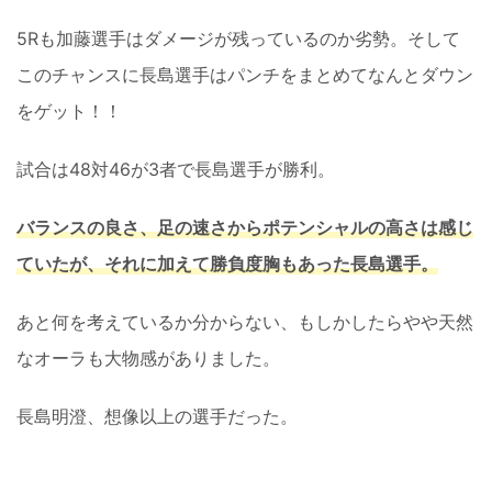
5Rも加藤選手はダメージが残っているのか劣勢。そして
このチャンスに長島選手はパンチをまとめてなんとダウン
をゲット！！
試合は48対46が3者で長島選手が勝利。
バランスの良さ、足の速さからポテンシャルの高さは感じ
ていたが、それに加えて勝負度胸もあった長島選手。
あと何を考えているか分からない、もしかしたらやや天然
なオーラも大物感がありました。
長島明澄、想像以上の選手だった。