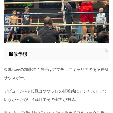
勝敗予想
東軍代表の加藤准也選手はアマチュアキャリアのある長身
サウスポー。
デビューからの3戦はややプロの距離感にアジャストして
いなかったが、4戦目でその実力が開花。
長くそして切れ味の良い左を次々決めてフルマークに近い