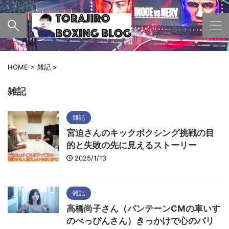
HOME
>
雑記
>
雑記
雑記
宮迫さんのキックボクシング挑戦の目
的と失敗の先に見えるストーリー
2025/1/13
雑記
高橋尚子さん（パンテーンCMの車いす
のべっぴんさん）きっかけで心のバリ