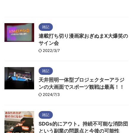
雑記
連載打ち切り漫画家おぎぬまX大爆笑の
サイン会
2022/3/7
雑記
天井照明一体型プロジェクターアラジ
ンの大画面でスポーツ観戦は最高！！
2024/7/3
雑記
SDGs的にアウト。持続不可能な消防団
という副業の問題点と今後の可能性