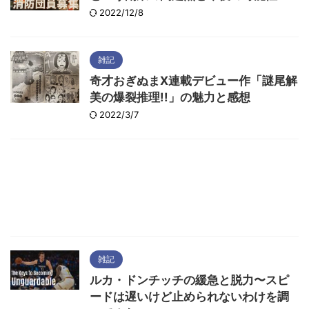
2022/12/8
雑記
奇才おぎぬまX連載デビュー作「謎尾解
美の爆裂推理!!」の魅力と感想
2022/3/7
雑記
ルカ・ドンチッチの緩急と脱力〜スピ
ードは遅いけど止められないわけを調