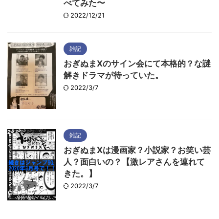
べてみた〜
2022/12/21
雑記
おぎぬまXのサイン会にて本格的？な謎
解きドラマが待っていた。
2022/3/7
雑記
おぎぬまXは漫画家？小説家？お笑い芸
人？面白いの？【激レアさんを連れて
きた。】
2022/3/7