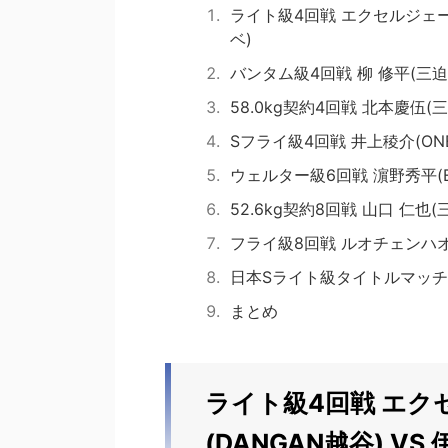
ライト級4回戦 エクセルジェーム
ベ)
バンタム級4回戦 柳 修平(三迫
58.0kg契約4回戦 北本慶伍(三迫
Sフライ級4回戦 井上稜介(ONET
ウェルター級6回戦 濵野秀平(E&
52.6kg契約8回戦 山口 仁也(
フライ級8回戦 ルオチェンハオ(
日本Sライト級タイトルマッチ10
まとめ
ライト級4回戦 エク
(DANGAN越谷) VS