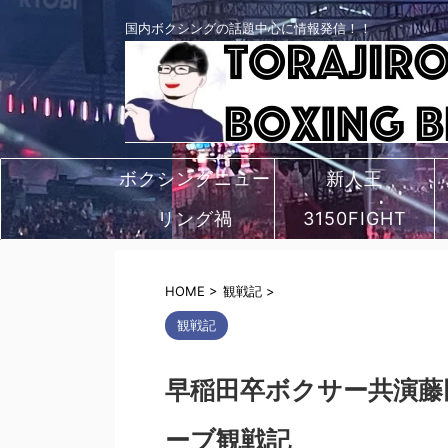
国内ボクシングの話題中心に情報発信！！
ボクシングニュー
新人王
リング禍
ス
3150FIGHT
HOME
>
観戦記
>
観戦記
早稲田卒ボクサー共演藤
ーブ観戦記