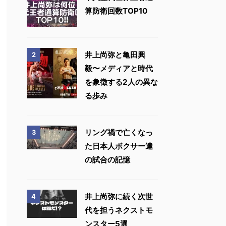
算防衛回数TOP10
井上尚弥と亀田興
2
毅〜メディアと時代
を象徴する2人の異な
る歩み
リング禍で亡くなっ
3
た日本人ボクサー達
の試合の記憶
井上尚弥に続く次世
4
代を担うネクストモ
ンスター5選