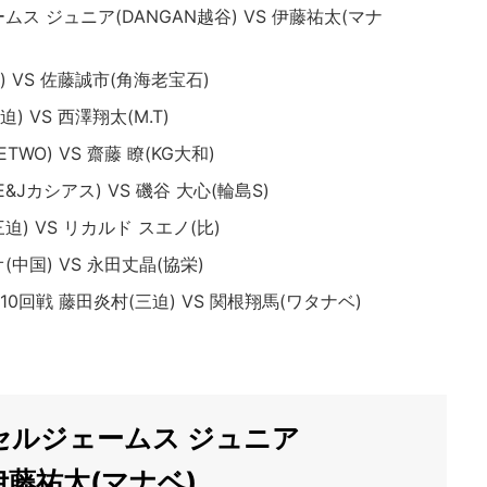
ス ジュニア(DANGAN越谷) VS 伊藤祐太(マナ
) VS 佐藤誠市(角海老宝石)
) VS 西澤翔太(M.T)
WO) VS 齋藤 瞭(KG大和)
Jカシアス) VS 磯谷 大心(輪島S)
三迫) VS リカルド スエノ(比)
中国) VS 永田丈晶(協栄)
回戦 藤田炎村(三迫) VS 関根翔馬(ワタナベ)
セルジェームス ジュニア
 伊藤祐太(マナベ)