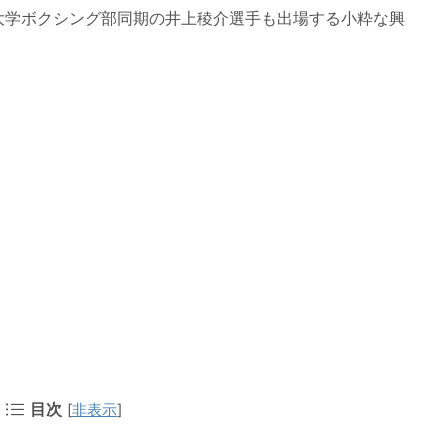
大学ボクシング部同期の井上稜介選手も出場する小粋な興
目次
[
非表示
]