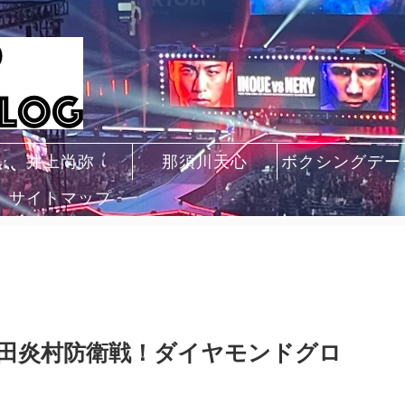
井上尚弥
那須川天心
ボクシングデー
サイトマップ
田炎村防衛戦！ダイヤモンドグロ