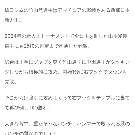
橋口ジムの竹山然選手はアマチュアの戦績もある西部日本
新人王。
2024年の新人王トーナメントで全日本を制した山本愛翔
選手にも2対0の判定まで肉薄した難敵。
試合は丁寧にジャブを突く竹山選手に中田選手がダッキン
グしながら積極的に攻め、開始1分に右フックでダウンを
先取。
そこからは強引に攻めまくって右フックをテンプルに当て
て再び倒しTKO勝利。
大きな背中、重たそうなパンチ、ハンマーで殴られる系の
パンチの質なのでしょう。