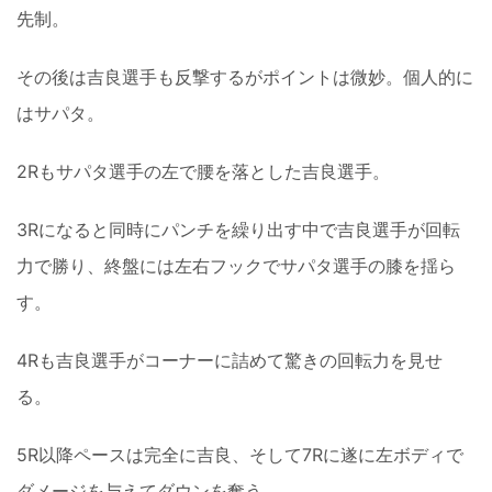
先制。
その後は吉良選手も反撃するがポイントは微妙。個人的に
はサパタ。
2Rもサパタ選手の左で腰を落とした吉良選手。
3Rになると同時にパンチを繰り出す中で吉良選手が回転
力で勝り、終盤には左右フックでサパタ選手の膝を揺ら
す。
4Rも吉良選手がコーナーに詰めて驚きの回転力を見せ
る。
5R以降ペースは完全に吉良、そして7Rに遂に左ボディで
ダメージを与えてダウンを奪う。