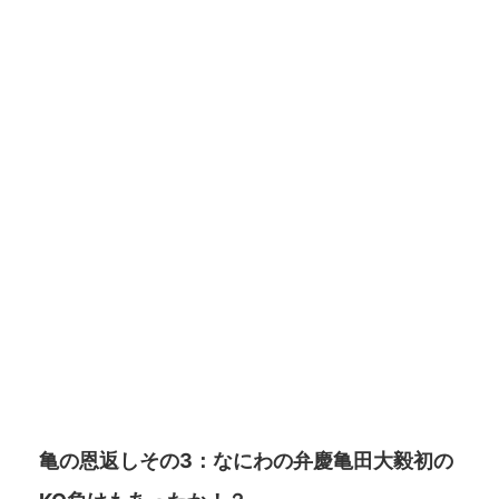
亀の恩返しその3：なにわの弁慶亀田大毅初の