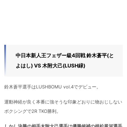
中日本新人王フェザー級4回戦 鈴木蒼平(と
よはし) VS 木附大己(LUSH緑)
鈴木蒼平選手はLUSHBOMU vol.4でデビュー。
運動神経が良く本番に強そうな印象どおりに物おじしない
ボクシングで2R TKO勝利。
しかし決勝の相手木附大己選手は優勝候補の植松風河選手