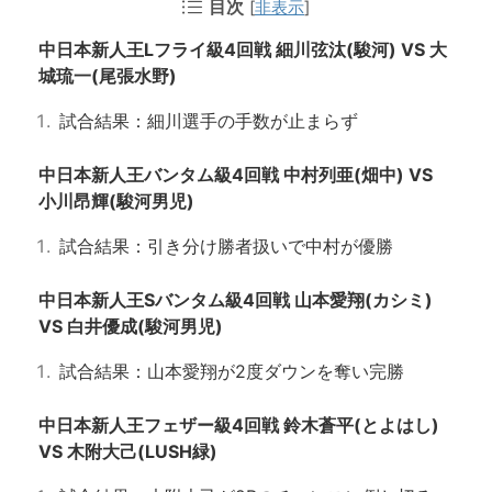
目次
[
非表示
]
中日本新人王Lフライ級4回戦 細川弦汰(駿河) VS 大
城琉一(尾張水野)
試合結果：細川選手の手数が止まらず
中日本新人王バンタム級4回戦 中村列亜(畑中) VS
小川昂輝(駿河男児)
試合結果：引き分け勝者扱いで中村が優勝
中日本新人王Sバンタム級4回戦 山本愛翔(カシミ)
VS 白井優成(駿河男児)
試合結果：山本愛翔が2度ダウンを奪い完勝
中日本新人王フェザー級4回戦 鈴木蒼平(とよはし)
VS 木附大己(LUSH緑)