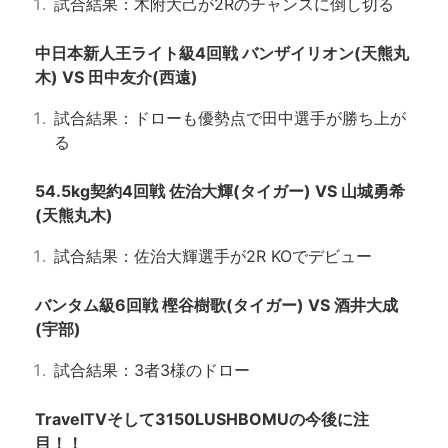
試合結果：木附大己が2Rのチャンスに倒し切る
中日本新人王ライト級4回戦 バンザイリオン(天熊丸
木) VS 田中友介(西遠)
試合結果：ドローも優勢点で田中選手が勝ち上が
る
54.5kg契約4回戦 佐治大輝(タイガー) VS 山城勇希
(天熊丸木)
試合結果：佐治大輝選手が2R KOでデビュー
バンタム級6回戦 樫谷樹歌(タイガー) VS 酒井大成
(宇部)
試合結果：3者3様のドロー
TravelTVそして3150LUSHBOMUの今後に注
目！！