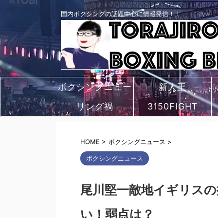
国内ボクシングの話題中心に情報発信！！
ボクシングニュー
新人王
リング禍
ス
3150FIGHT
HOME
>
ボクシングニュース
>
ボクシングニュース
尾川堅一敵地イギリスの
い！弱点は？