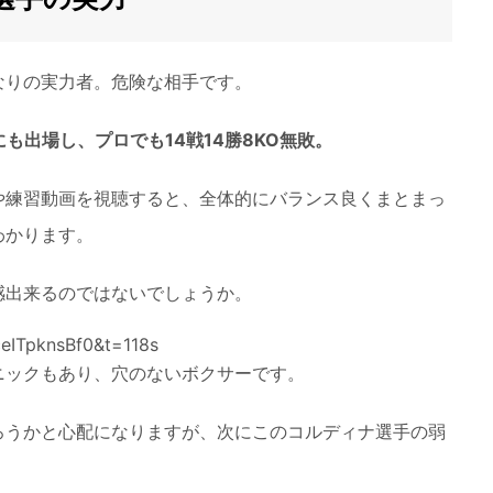
なりの実力者。危険な相手です。
にも出場し、プロでも14戦14勝8KO無敗。
や練習動画を視聴すると、全体的にバランス良くまとまっ
わかります。
感出来るのではないでしょうか。
eITpknsBf0&t=118s
ニックもあり、穴のないボクサーです。
ろうかと心配になりますが、次にこのコルディナ選手の弱