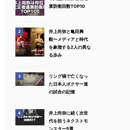
算防衛回数TOP10
井上尚弥と亀田興
2
毅〜メディアと時代
を象徴する2人の異な
る歩み
リング禍で亡くなっ
3
た日本人ボクサー達
の試合の記憶
井上尚弥に続く次世
4
代を担うネクストモ
ンスター5選