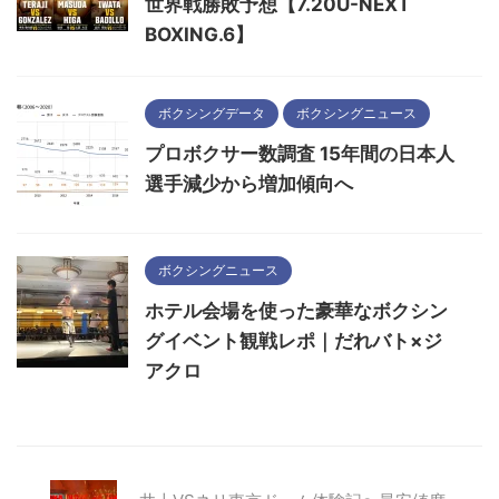
世界戦勝敗予想【7.20U-NEXT
BOXING.6】
ボクシングデータ
ボクシングニュース
プロボクサー数調査 15年間の日本人
選手減少から増加傾向へ
ボクシングニュース
ホテル会場を使った豪華なボクシン
グイベント観戦レポ｜だれバト×ジ
アクロ