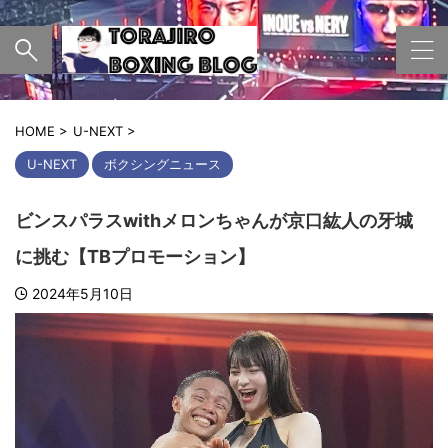
HOME
>
U-NEXT
>
U-NEXT
ボクシングニュース
ビンスパラスwithメロンちゃんが京口紘人の牙城
に挑む【TBプロモーション】
2024年5月10日