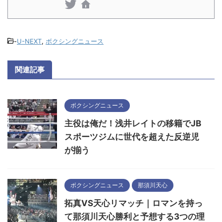
-
U-NEXT
,
ボクシングニュース
関連記事
ボクシングニュース
主役は俺だ！浅井レイトの移籍でJB
スポーツジムに世代を超えた反逆児
が揃う
ボクシングニュース
那須川天心
拓真VS天心リマッチ｜ロマンを持っ
て那須川天心勝利と予想する3つの理