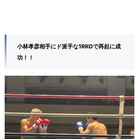
小林孝彦相手にド派手な1RKOで再起に成
功！！