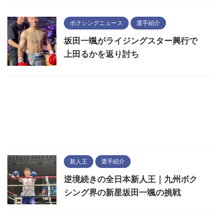
ボクシングニュース
選手紹介
坂田一颯がライジングスター興行で
上田るかを返り討ち
新人王
選手紹介
逆境続きの全日本新人王｜九州ボク
シング界の新星坂田一颯の挑戦