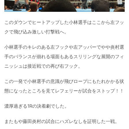
このダウンでヒートアップした小林選手はここから左フッ
クで飛び込み激しい打撃戦へ。
小林選手のキレのある左フックや左アッパーでやや炎村選
手のバランスが崩れる場面もあるスリリングな展開のフィ
ニッシュは接近戦での再び右フック。
この一発で小林選手の意識が飛びロープにもたれかかる状
態になったところを見てレフェリーが試合をストップ！！
濃厚過ぎる1Rの決着劇でした。
またもや藤田炎村の試合にハズレなしを証明した一戦。