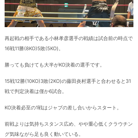
再起戦の相手である小林孝彦選手の戦績は試合前の時点で
16戦11勝(8KO)5敗(5KO)。
勝っても負けても大半がKO決着の選手です。
15戦12勝(10KO)3敗(2KO)の藤田炎村選手と合わせると31
戦で判定決着は僅か6試合。
KO決着必至の1戦はジャブの差し合いからスタート。
前戦よりは気持ちスタンス広め、やや重心低くクラウチン
グ気味ながら足も良く動いている。