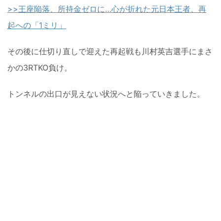
>>王座陥落、所持金ゼロに…心が折れた元日本王者、再
起への「1ミリ」
その後に仕切り直しで迎えた再起戦も川村英吉選手にまさ
かの3RTKO負け。
トンネルの出口が見えない状況へと陥っていきました。