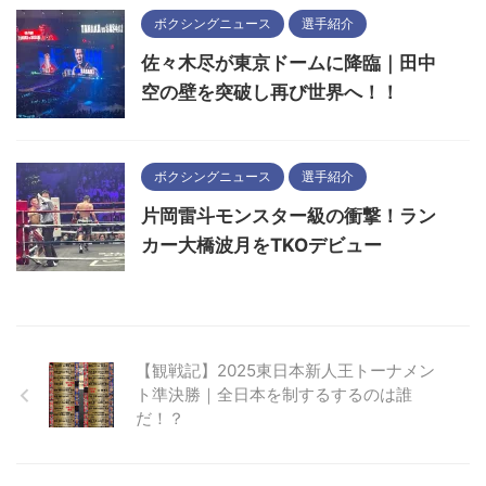
ボクシングニュース
選手紹介
佐々木尽が東京ドームに降臨｜田中
空の壁を突破し再び世界へ！！
ボクシングニュース
選手紹介
片岡雷斗モンスター級の衝撃！ラン
カー大橋波月をTKOデビュー
【観戦記】2025東日本新人王トーナメン
ト準決勝｜全日本を制するするのは誰
だ！？