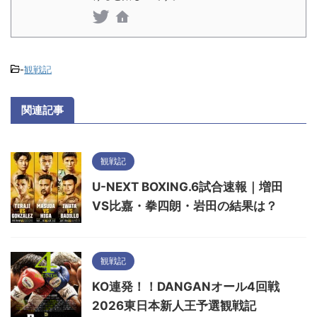
-
観戦記
関連記事
観戦記
U-NEXT BOXING.6試合速報｜増田
VS比嘉・拳四朗・岩田の結果は？
観戦記
KO連発！！DANGANオール4回戦
2026東日本新人王予選観戦記