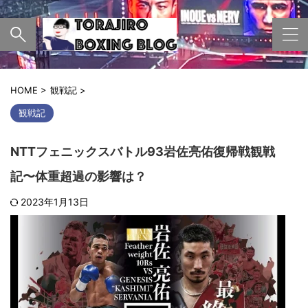
HOME
>
観戦記
>
観戦記
NTTフェニックスバトル93岩佐亮佑復帰戦観戦
記〜体重超過の影響は？
2023年1月13日