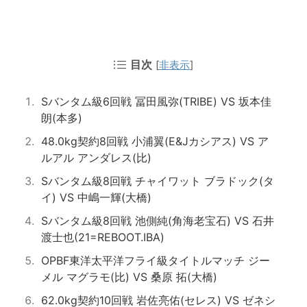
目次
[
非表示
]
Sバンタム級6回戦 冨田風弥(TRIBE) VS 坂本佳
朗(本多)
48.0kg契約8回戦 小浦翼(E&Jカシアス) VS ア
ルアル アンダレス(比)
Sバンタム級8回戦 チャイワット ブラドック(タ
イ) VS 中嶋一輝(大橋)
Sバンタム級8回戦 池側純(角海老宝石) VS 石井
渡士也(21=REBOOT.IBA)
OPBF東洋太平洋フライ級タイトルマッチ ジー
メル マグラモ(比) VS 桑原 拓(大橋)
62.0kg契約10回戦 岩佐亮佑(セレス) VS ゼネシ