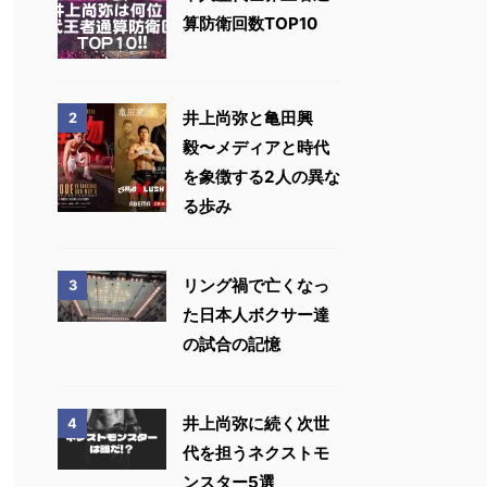
算防衛回数TOP10
井上尚弥と亀田興
2
毅〜メディアと時代
を象徴する2人の異な
る歩み
リング禍で亡くなっ
3
た日本人ボクサー達
の試合の記憶
井上尚弥に続く次世
4
代を担うネクストモ
ンスター5選