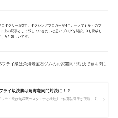
プロボクサー歴3年。ボクシングブロガー歴4年。一人でも多くのプ
ット上の記事として残していきたいと思いブログを開設。Xも投稿し
だけると嬉しいです。
トSフライ級は角海老宝石ジムのお家芸同門対決で幕を閉じ
Sフライ級決勝は角海老同門対決に！？
王Sフライ級は無尽蔵のスタミナと機動力で佐藤祐選手が優勝。 注