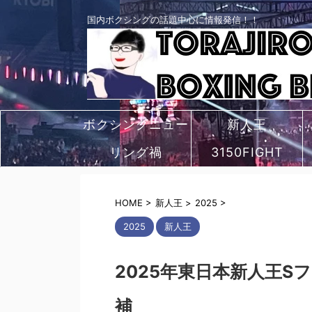
国内ボクシングの話題中心に情報発信！！
ボクシングニュー
新人王
リング禍
ス
3150FIGHT
HOME
>
新人王
>
2025
>
2025
新人王
2025年東日本新人王
補