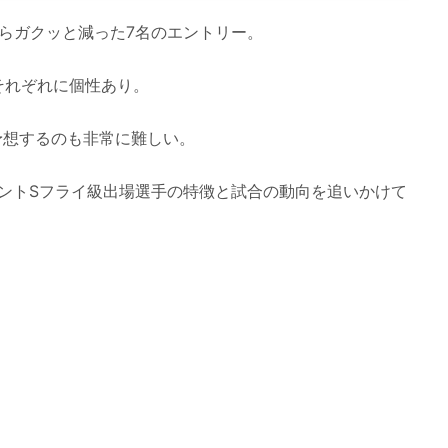
からガクッと減った7名のエントリー。
それぞれに個性あり。
予想するのも非常に難しい。
メントSフライ級出場選手の特徴と試合の動向を追いかけて