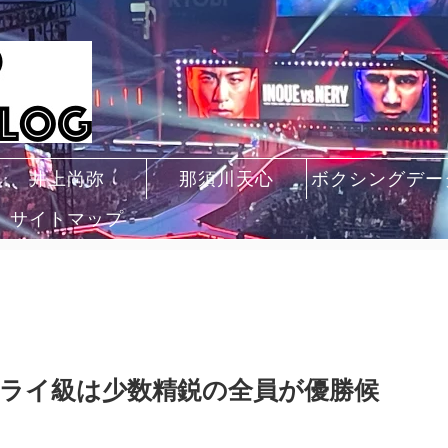
井上尚弥
那須川天心
ボクシングデー
サイトマップ
Sフライ級は少数精鋭の全員が優勝候