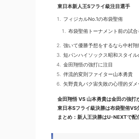
東日本新人王Sフライ級注目選手
フィジカルNo.1の布袋聖侑
布袋聖侑トーナメント前の試合
強いて優勝予想をするなら中村翔
短パンハイソックス昭和スタイル
金田翔悟の強打に注目
伴流的変則ファイター山本勇貴
矢野貴丸バク宙失敗の心理的ダメ
金田翔悟 VS 山本勇貴は金田の強打
東日本Sフライ級決勝は布袋聖侑VS
まとめ：新人王決勝はU-NEXTで配