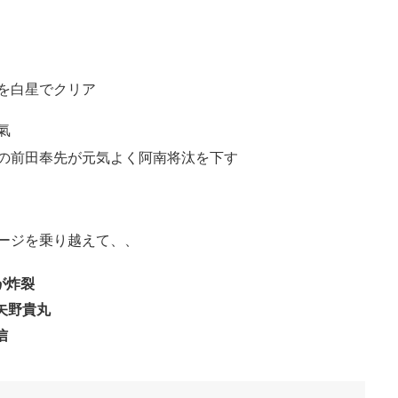
を白星でクリア
氣
の前田奉先が元気よく阿南将汰を下す
ージを乗り越えて、、
が炸裂
矢野貴丸
信