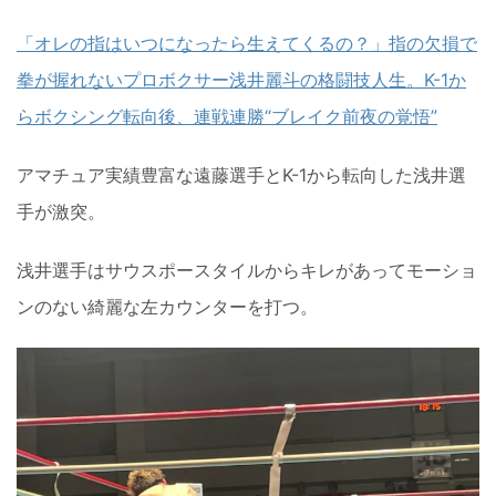
「オレの指はいつになったら生えてくるの？」指の欠損で
拳が握れないプロボクサー浅井麗斗の格闘技人生。K-1か
らボクシング転向後、連戦連勝“ブレイク前夜の覚悟”
アマチュア実績豊富な遠藤選手とK-1から転向した浅井選
手が激突。
浅井選手はサウスポースタイルからキレがあってモーショ
ンのない綺麗な左カウンターを打つ。