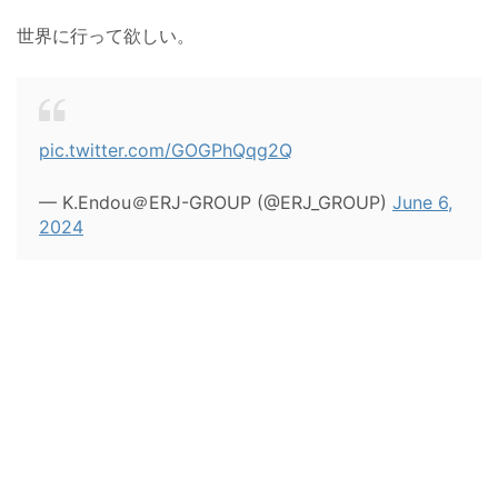
世界に行って欲しい。
pic.twitter.com/GOGPhQqg2Q
— K.Endou＠ERJ-GROUP (@ERJ_GROUP)
June 6,
2024