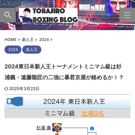
HOME
>
新人王
>
2024
>
2024
新人王
2024東日本新人王トーナメントミニマム級は杉
浦義・遠藤龍匠の二強に暴君京屋が絡めるか！？
2025年3月22日