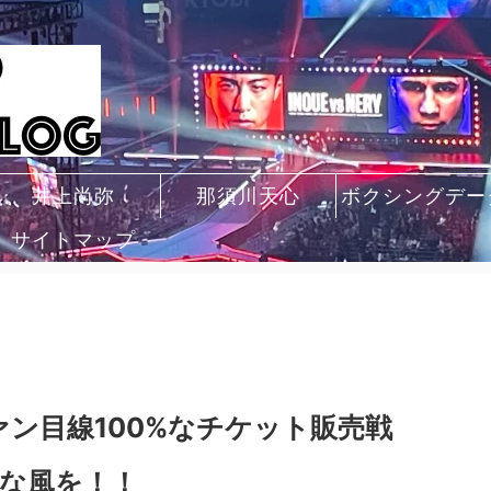
井上尚弥
那須川天心
ボクシングデー
サイトマップ
ァン目線100%なチケット販売戦
な風を！！