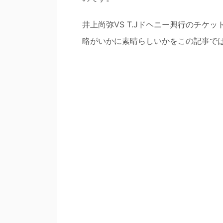
井上尚弥VS T.Jドヘニー興行のチケ
略がいかに素晴らしいかをこの記事で