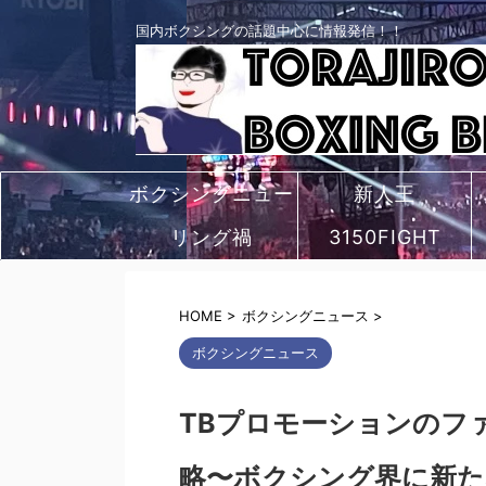
国内ボクシングの話題中心に情報発信！！
ボクシングニュー
新人王
リング禍
ス
3150FIGHT
HOME
>
ボクシングニュース
>
ボクシングニュース
TBプロモーションのフ
略〜ボクシング界に新た