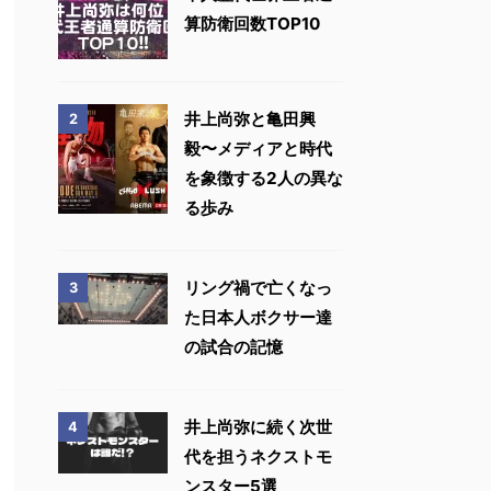
算防衛回数TOP10
井上尚弥と亀田興
2
毅〜メディアと時代
を象徴する2人の異な
る歩み
リング禍で亡くなっ
3
た日本人ボクサー達
の試合の記憶
井上尚弥に続く次世
4
代を担うネクストモ
ンスター5選