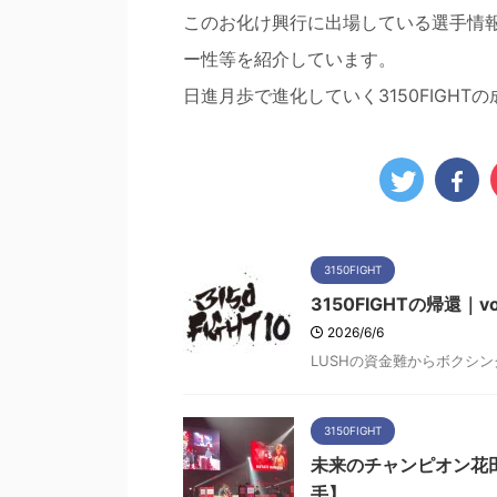
このお化け興行に出場している選手情
ー性等を紹介しています。
日進月歩で進化していく3150FIGH
3150FIGHT
3150FIGHTの帰還
2026/6/6
LUSHの資金難からボクシング
3150FIGHT
未来のチャンピオン花田
手】