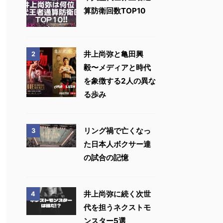
算防衛回数TOP10
井上尚弥と亀田興
2
毅〜メディアと時代
を象徴する2人の異な
る歩み
リング禍で亡くなっ
3
た日本人ボクサー達
の試合の記憶
井上尚弥に続く次世
4
代を担うネクストモ
ンスター5選