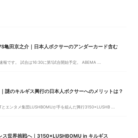
VS亀田京之介｜日本人ボクサーのアンダーカード含む
試合速報です。 試合は16:30に第1試合開始予定。 ABEMA ...
GHT｜謎のキルギス興行の日本人ボクサーへのメリットは？
Tとエンタメ集団LUSHBOMUが手を組んだ興行3150×LUSHB ...
世界挑戦へ｜3150×LUSHBOMU in キルギス