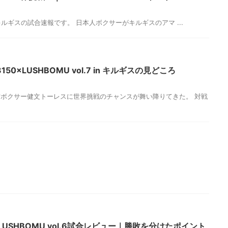
7 in キルギスの試合速報です。 日本人ボクサーがキルギスのアマ ...
0×LUSHBOMU vol.7 in キルギスの見どころ
ボクサー健文トーレスに世界挑戦のチャンスが舞い降りてきた。 対戦
LUSHBOMU vol.6試合レビュー｜勝敗を分けたポイント