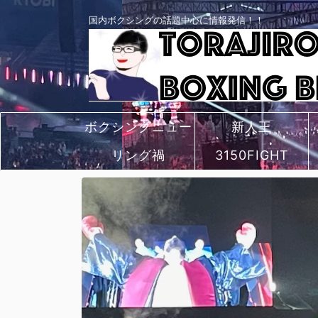
国内ボクシングの話題中心に情報発信！！
ボクシングニュー
新人王
リング禍
ス
3150FIGHT