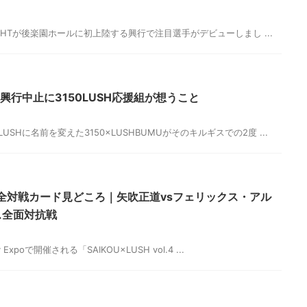
0FIGHTが後楽園ホールに初上陸する興行で注目選手がデビューしまし ...
ギス興行中止に3150LUSH応援組が想うこと
USHに名前を変えた3150×LUSHBUMUがそのキルギスでの2度 ...
ol.4 全対戦カード見どころ｜矢吹正道vsフェリックス・アル
ス全面対抗戦
y Expoで開催される「SAIKOU×LUSH vol.4 ...