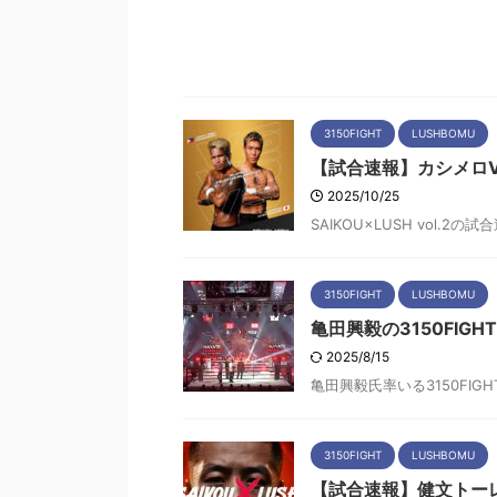
3150FIGHT
LUSHBOMU
【試合速報】カシメロ
2025/10/25
SAIKOU×LUSH vol.2の
3150FIGHT
LUSHBOMU
亀田興毅の3150FI
2025/8/15
亀田興毅氏率いる3150FIGH
3150FIGHT
LUSHBOMU
【試合速報】健文トーレス