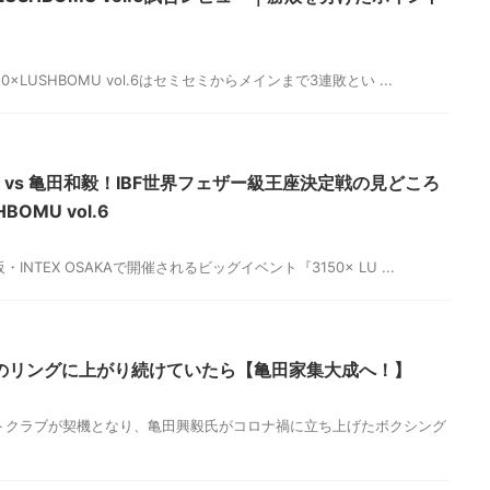
0×LUSHBOMU vol.6はセミセミからメインまで3連敗とい ...
オ vs 亀田和毅！IBF世界フェザー級王座決定戦の見どころ
OMU vol.6
INTEX OSAKAで開催されるビッグイベント『3150× LU ...
のリングに上がり続けていたら【亀田家集大成へ！】
イトクラブが契機となり、亀田興毅氏がコロナ禍に立ち上げたボクシング