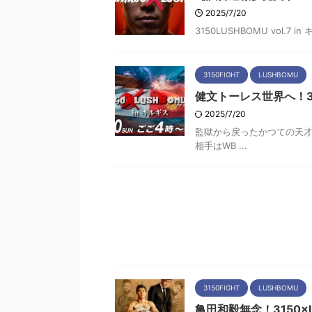
2025/7/20
3150LUSHBOMU vol.
3150FIGHT
LUSHBOMU
健文トーレス世界へ！315
2025/7/20
監獄から戻ったかつての天才
相手はWB ...
3150FIGHT
LUSHBOMU
亀田和毅無念！3150×