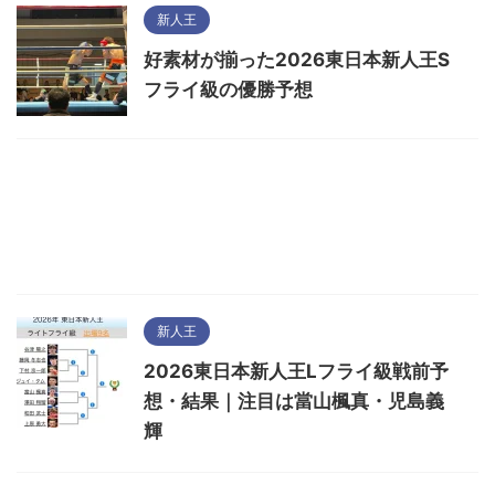
新人王
好素材が揃った2026東日本新人王S
フライ級の優勝予想
新人王
2026東日本新人王Lフライ級戦前予
想・結果｜注目は當山楓真・児島義
輝