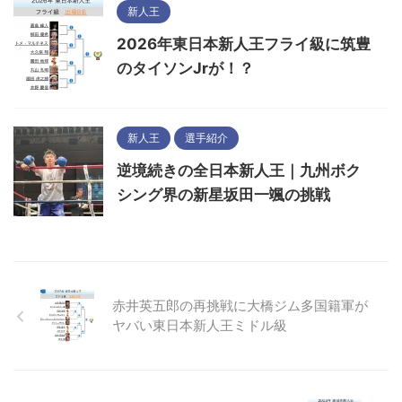
新人王
2026年東日本新人王フライ級に筑豊
のタイソンJrが！？
新人王
選手紹介
逆境続きの全日本新人王｜九州ボク
シング界の新星坂田一颯の挑戦
赤井英五郎の再挑戦に大橋ジム多国籍軍が
ヤバい東日本新人王ミドル級