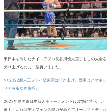
東日本を制したナイスアフロ長谷川優太選手もこの大会を
盛り上げるのに一躍買いました。
>>2022新人王フライ級東軍は叩き上げ、西軍はアマキャ
リア豊富な強豪揃い
2023年度の東日本新人王トーナメントは攻撃に特化した
選手もいればディフェンス能力が高くてオールマイティな