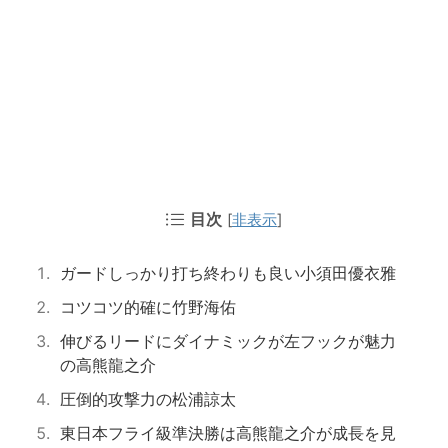
目次
[
非表示
]
ガードしっかり打ち終わりも良い小須田優衣雅
コツコツ的確に竹野海佑
伸びるリードにダイナミックが左フックが魅力
の高熊龍之介
圧倒的攻撃力の松浦諒太
東日本フライ級準決勝は高熊龍之介が成長を見