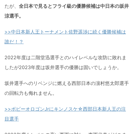
たが、
全日本で見るとフライ級の優勝候補は中日本の坂井
涼選手。
>>中日本新人王トーナメント佐野遥渉に続く優勝候補は
誰だ！？
2022年度は二階堂迅選手とのハイレベルな攻防に敗れま
したが2023年度は坂井選手の優勝は固いでしょうか。
坂井選手へのリベンジに燃える西部日本の濵村悠太郎選手
の回転力も侮れません。
>>ボビーオロゴンJrにキンノスケ☆西部日本新人王の注
目選手