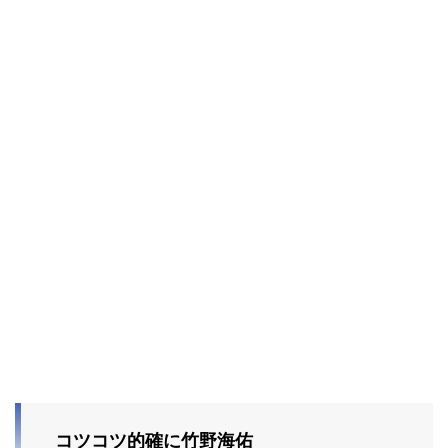
コツコツ的確に竹野海佑