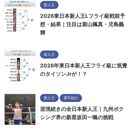
新人王
2026東日本新人王Lフライ級戦前予
想・結果｜注目は當山楓真・児島義
輝
新人王
2026年東日本新人王フライ級に筑豊
のタイソンJrが！？
新人王
選手紹介
逆境続きの全日本新人王｜九州ボク
シング界の新星坂田一颯の挑戦