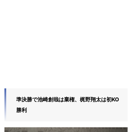
準決勝で池崎創哉は棄権、梶野翔太は初KO
勝利