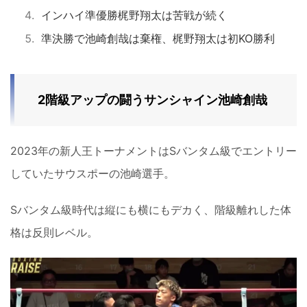
インハイ準優勝梶野翔太は苦戦が続く
準決勝で池崎創哉は棄権、梶野翔太は初KO勝利
2階級アップの闘うサンシャイン池崎創哉
2023年の新人王トーナメントはSバンタム級でエントリー
していたサウスポーの池崎選手。
Sバンタム級時代は縦にも横にもデカく、階級離れした体
格は反則レベル。