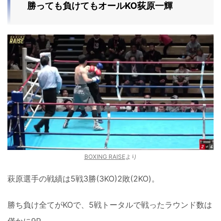
勝っても負けてもオールKO荻原一輝
BOXING RAISE
より
萩原選手の戦績は5戦3勝(3KO)2敗(2KO)。
勝ち負け全てがKOで、5戦トータルで戦ったラウンド数は