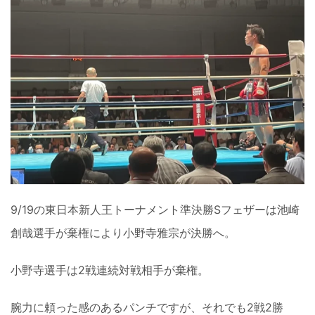
9/19の東日本新人王トーナメント準決勝Sフェザーは池崎
創哉選手が棄権により小野寺雅宗が決勝へ。
小野寺選手は2戦連続対戦相手が棄権。
腕力に頼った感のあるパンチですが、それでも2戦2勝