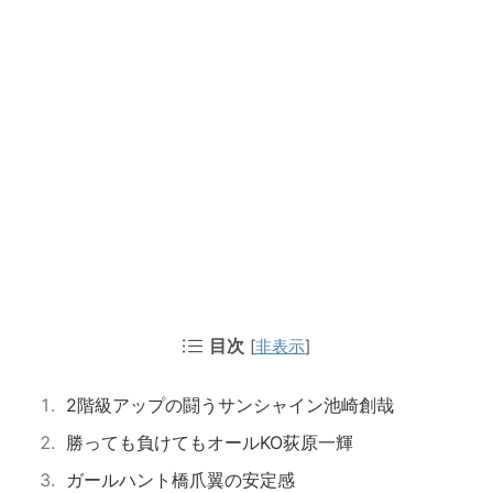
目次
[
非表示
]
2階級アップの闘うサンシャイン池崎創哉
勝っても負けてもオールKO荻原一輝
ガールハント橋爪翼の安定感