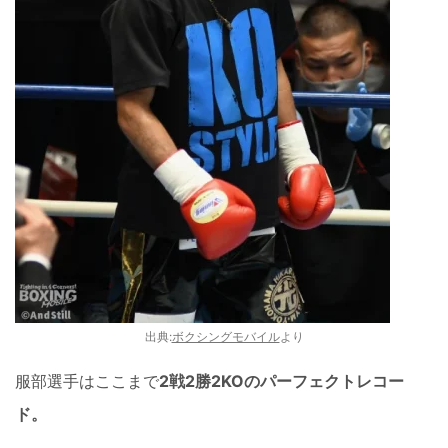
出典:
ボクシングモバイル
より
服部選手はここまで
2戦2勝2KOのパーフェクトレコー
ド。