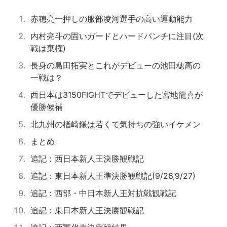
赤穂亮一押しの服部凌河選手の高い運動能力
内村亮斗の固いガードとハードパンチに注目(次
戦は棄権)
長身の島田拓実とこれがデビューの池田穂高の
一戦は？
西日本は3150FIGHTでデビューした宮地龍喜が
優勝候補
北九州の楢崎鎌は若くて気持ちの強いイケメン
まとめ
追記：西日本新人王決勝観戦記
追記：東日本新人王準決勝観戦記(9/26,9/27)
追記：西部・中日本新人王対抗戦観戦記
追記：東日本新人王決勝観戦記