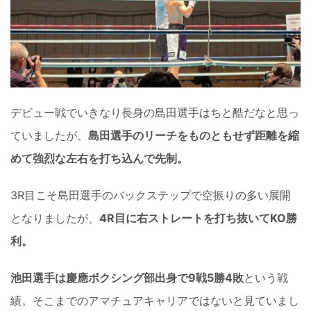
デビュー戦でいきなり長身の島田選手はちと酷だなと思っ
ていましたが、
島田選手のリーチをものともせず距離を縮
めて強烈な左右を打ち込んで先制。
3R目こそ島田選手のバックステップで空振りの多い展開
となりましたが、
4R目に右ストレートを打ち抜いてKO勝
利。
池田選手は慶應ボクシング部出身で9戦5勝4敗
という戦
績。そこまでのアマチュアキャリアではないと見ていまし