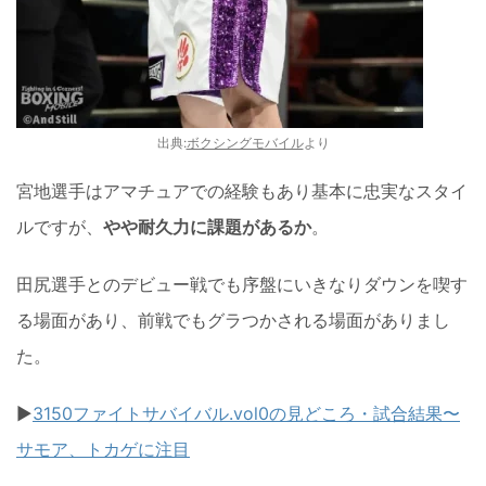
出典:
ボクシングモバイル
より
宮地選手はアマチュアでの経験もあり基本に忠実なスタイ
ルですが、
やや耐久力に課題があるか
。
田尻選手とのデビュー戦でも序盤にいきなりダウンを喫す
る場面があり、前戦でもグラつかされる場面がありまし
た。
▶︎
3150ファイトサバイバル.vol0の見どころ・試合結果〜
サモア、トカゲに注目