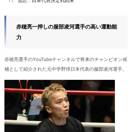
追記：西軍代表決定戦結果
赤穂亮一押しの服部凌河選手の高い運動能
力
赤穂亮選手のYouTubeチャンネルで将来のチャンピオン候
補として紹介された元中学野球日本代表の服部凌河選手。