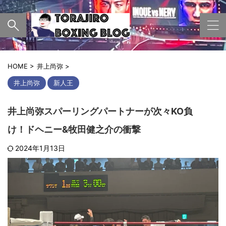
HOME
>
井上尚弥
>
井上尚弥
新人王
井上尚弥スパーリングパートナーが次々KO負
け！ドヘニー&牧田健之介の衝撃
2024年1月13日