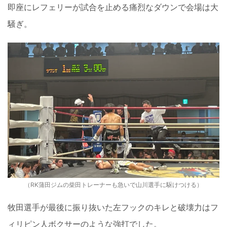
即座にレフェリーが試合を止める痛烈なダウンで会場は大
騒ぎ。
（RK蒲田ジムの柴田トレーナーも急いで山川選手に駆けつける）
牧田選手が最後に振り抜いた左フックのキレと破壊力はフ
ィリピン人ボクサーのような強打でした。