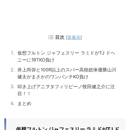
目次
[
非表示
]
仮想フルトン ジャフェスリー ラミドがTJ ドヘ
ニーに1RTKO負け
井上尚弥と100R以上のスパー高校総体優勝山川
健太がまさかのワンパンチKO負け
叩き上げアニヲタフィリピーノ牧田健之介に注
目！！
まとめ
仮想フルトン ジャフェスリー ラミドがTJ ド