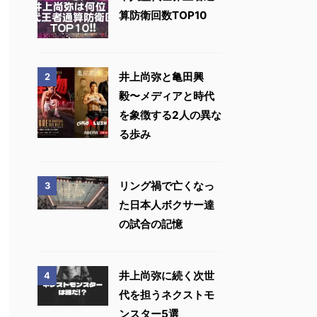
算防衛回数TOP10
井上尚弥と亀田興
2
毅〜メディアと時代
を象徴する2人の異な
る歩み
リング禍で亡くなっ
3
た日本人ボクサー達
の試合の記憶
井上尚弥に続く次世
4
代を担うネクストモ
ンスター5選