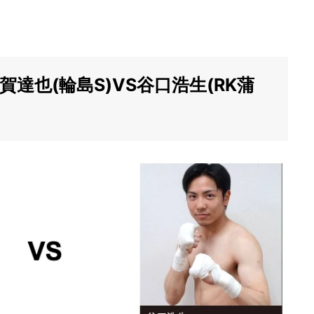
賀達也(輪島S)VS谷口浩生(RK蒲