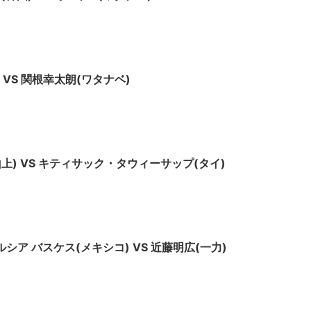
 VS 関根幸太朗(ワタナベ)
山上) VS キティサック・タウィーサップ(タイ)
ガルシア バスケス(メキシコ) VS 近藤明広(一力)