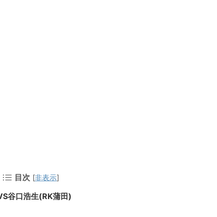
目次
[
非表示
]
VS谷口浩生(RK蒲田)