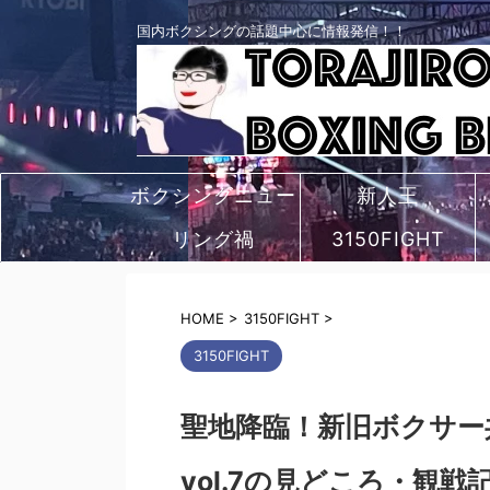
国内ボクシングの話題中心に情報発信！！
ボクシングニュー
新人王
リング禍
ス
3150FIGHT
HOME
>
3150FIGHT
>
3150FIGHT
聖地降臨！新旧ボクサー共演の
vol.7の見どころ・観戦