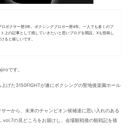
プロボクサー歴3年。ボクシングブロガー歴4年。一人でも多くのプ
ット上の記事として残していきたいと思いブログを開設。Xも投稿し
だけると嬉しいです。
iroです。
げた3150FIGHTが遂にボクシングの聖地後楽園ホール
クサーから、未来のチャンピオン候補達に思い入れのある
IVAL vol.7の見どころをお届けし、会場観戦後の観戦記を後