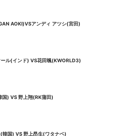
AN AOKI)VSアンディ アツシ(宮田)
ル(インド) VS花田颯(KWORLD3)
国) VS 野上翔(RK蒲田)
(韓国) VS 野上昂生(ワタナベ)