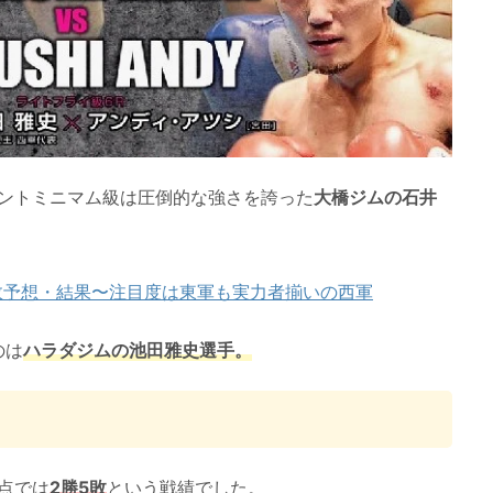
メントミニマム級は圧倒的な強さを誇った
大橋ジムの石井
勝敗予想・結果〜注目度は東軍も実力者揃いの西軍
のは
ハラダジムの池田雅史選手。
。
時点では
2勝5敗
という戦績でした。