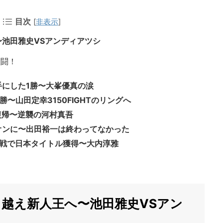
目次
[
非表示
]
〜池田雅史VSアンディアツシ
激闘！
手にした1勝〜大峯優真の涙
〜山田定幸3150FIGHTのリングへ
復帰〜逆襲の河村真吾
オンに〜出田裕一は終わってなかった
挑戦で日本タイトル獲得〜大内淳雅
り越え新人王へ〜池田雅史VSアン