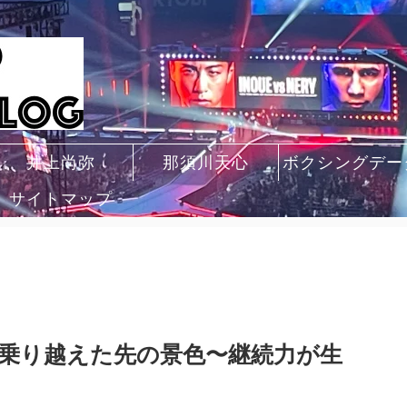
井上尚弥
那須川天心
ボクシングデー
サイトマップ
乗り越えた先の景色〜継続力が生