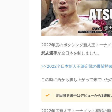
2022年度のボクシング新人王トーナ
武志選手
が全日本を制しました。
>>2022全日本新人王決定戦の展望
この時に西から勝ち上がって来ていた
池田雅史選手はデビューから3連敗
2022年度新人王トーナメント初戦の