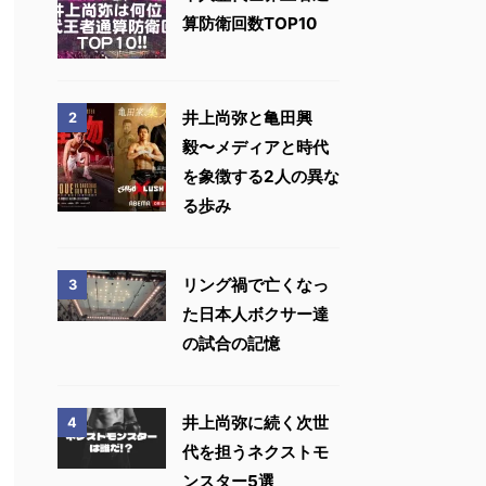
算防衛回数TOP10
井上尚弥と亀田興
2
毅〜メディアと時代
を象徴する2人の異な
る歩み
リング禍で亡くなっ
3
た日本人ボクサー達
の試合の記憶
井上尚弥に続く次世
4
代を担うネクストモ
ンスター5選