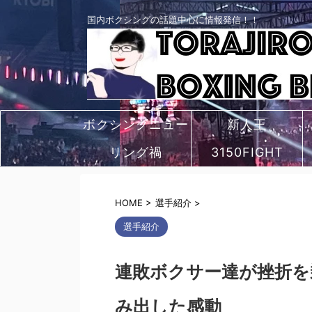
国内ボクシングの話題中心に情報発信！！
ボクシングニュー
新人王
リング禍
ス
3150FIGHT
HOME
>
選手紹介
>
選手紹介
連敗ボクサー達が挫折を
み出した感動