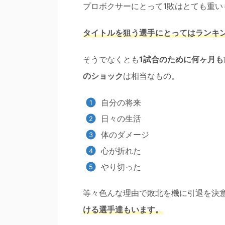
プロボクサーにとって1敗はとても重い
タイトルを狙う選手にとってはランキ
そうでなくとも
1試合のために何ヶ月
のショック
は相当なもの。
自分の将来
日々の生活
体のダメージ
心が折れた
やり切った
等々色んな理由で敗北を機に引退を決
ける選手達もいます。