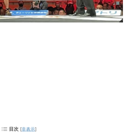
目次
[
非表示
]