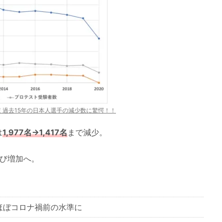
 過去15年の日本人選手の減少数に驚愕！！
は
1,977名→1,417名
まで減少。
再び増加へ。
ほぼコロナ禍前の水準に