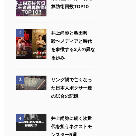
算防衛回数TOP10
井上尚弥と亀田興
2
毅〜メディアと時代
を象徴する2人の異な
る歩み
リング禍で亡くなっ
3
た日本人ボクサー達
の試合の記憶
井上尚弥に続く次世
4
代を担うネクストモ
ンスター5選