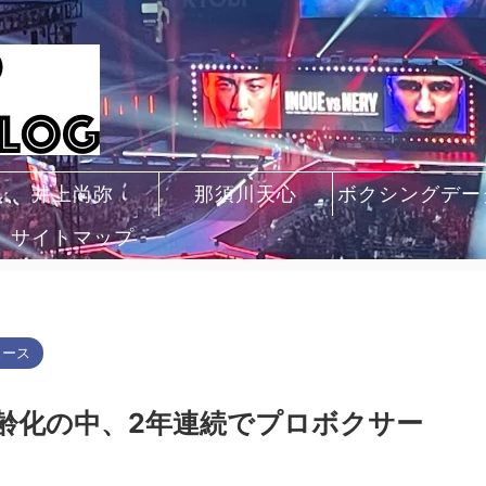
井上尚弥
那須川天心
ボクシングデー
サイトマップ
ュース
齢化の中、2年連続でプロボクサー