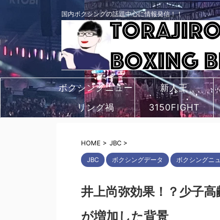
国内ボクシングの話題中心に情報発信！！
ボクシングニュー
新人王
リング禍
ス
3150FIGHT
HOME
>
JBC
>
JBC
ボクシングデータ
ボクシングニ
井上尚弥効果！？少子高
が増加した背景