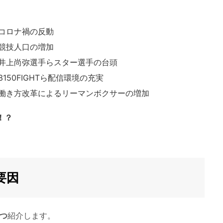
コロナ禍の反動
競技人口の増加
井上尚弥選手らスター選手の台頭
50FIGHTら配信環境の充実
働き方改革によるリーマンボクサーの増加
！？
要因
つ
紹介します。