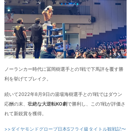
ノーランカー時代に冨岡樹選手との1戦で下馬評を覆す勝
利を挙げてブレイク。
続いて2022年8月9日の湯場海樹選手との1戦ではダウン
応酬の末、
壮絶な大逆転KO劇
で勝利し、この1戦が評価さ
れて新鋭賞を獲得。
>>ダイヤモンドグローブ日本Sフライ級タイトル観戦記〜