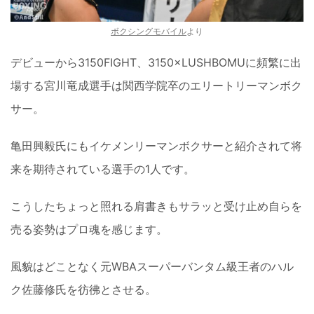
ボクシングモバイル
より
デビューから3150FIGHT、3150×LUSHBOMUに頻繁に出
場する宮川竜成選手は関西学院卒のエリートリーマンボク
サー。
亀田興毅氏にもイケメンリーマンボクサーと紹介されて将
来を期待されている選手の1人です。
こうしたちょっと照れる肩書きもサラッと受け止め自らを
売る姿勢はプロ魂を感じます。
風貌はどことなく元WBAスーパーバンタム級王者のハル
ク佐藤修氏を彷彿とさせる。