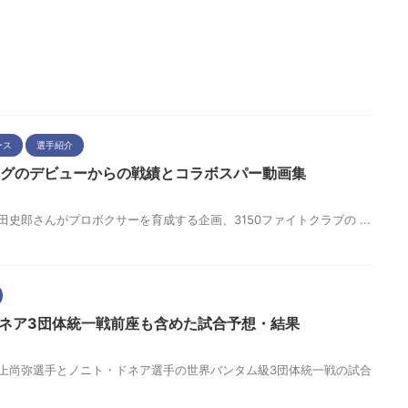
ース
選手紹介
ングのデビューからの戦績とコラボスパー動画集
。 亀田史郎さんがプロボクサーを育成する企画、3150ファイトクラブの ...
ドネア3団体統一戦前座も含めた試合予想・結果
す。 井上尚弥選手とノニト・ドネア選手の世界バンタム級3団体統一戦の試合