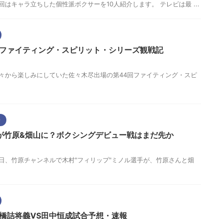
。 今回はキャラ立ちした個性派ボクサーを10人紹介します。 テレビは最 ...
回ファイティング・スピリット・シリーズ観戦記
す。 前々から楽しみにしていた佐々木尽出場の第44回ファイティング・スピ
介
が竹原&畑山に？ボクシングデビュー戦はまだ先か
す。 先日、竹原チャンネルで木村"フィリップ"ミノル選手が、竹原さんと畑
9橋詰将義VS田中恒成試合予想・速報