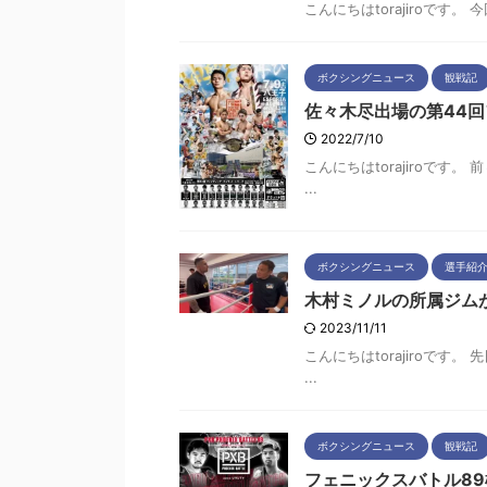
こんにちはtorajiroです
ボクシングニュース
観戦記
佐々木尽出場の第44
2022/7/10
こんにちはtorajiroで
...
ボクシングニュース
選手紹
木村ミノルの所属ジム
2023/11/11
こんにちはtorajiroで
...
ボクシングニュース
観戦記
フェニックスバトル8