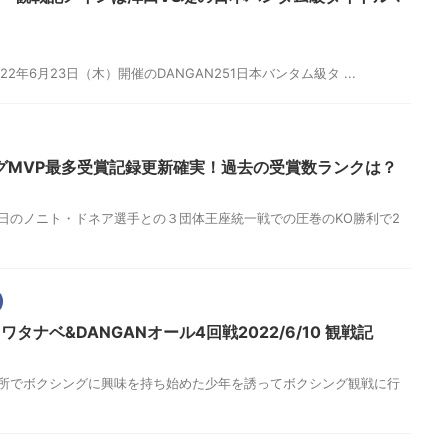
2022年6月23日（木）開催のDANGAN251日本バンタム級タ ...
グMVP最多受賞記録更新確実！過去の受賞数ランクは？
す。 先日のノニト・ドネア選手との３団体王座統一戦での圧巻のKO勝利で2
タナベ&DANGANオール4回戦2022/6/10 観戦記
す。 近所でボクシングに興味を持ち始めた少年を誘ってボクシング観戦に行