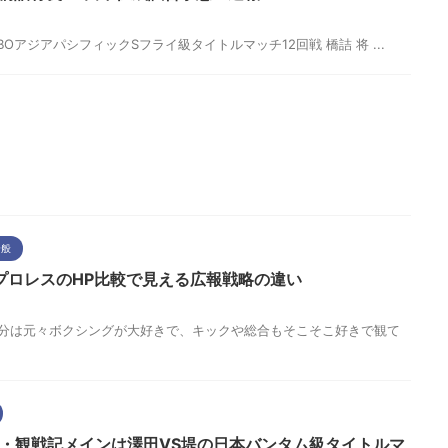
 WBOアジアパシフィックSフライ級タイトルマッチ12回戦 橋詰 将 ...
全般
プロレスのHP比較で見える広報戦略の違い
す。 自分は元々ボクシングが大好きで、キックや総合もそこそこ好きで観て
想・観戦記メインは澤田VS堤の日本バンタム級タイトルマ