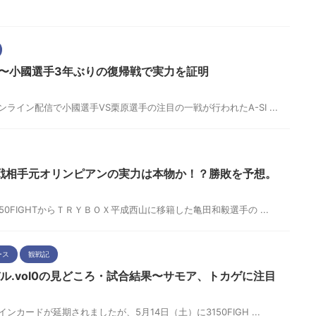
1観戦記〜小國選手3年ぶりの復帰戦で実力を証明
 オンライン配信で小國選手VS栗原選手の注目の一戦が行われたA-SI ...
戦相手元オリンピアンの実力は本物か！？勝敗を予想。
 3150FIGHTからＴＲＹＢＯＸ平成西山に移籍した亀田和毅選手の ...
ース
観戦記
バル.vol0の見どころ・試合結果〜サモア、トカゲに注目
 メインカードが延期されましたが、5月14日（土）に3150FIGH ...