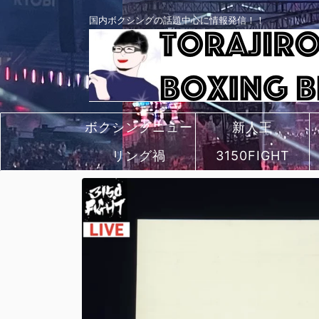
国内ボクシングの話題中心に情報発信！！
ボクシングニュー
新人王
リング禍
ス
3150FIGHT