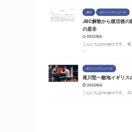
JBC
ボクシングニュース
JBC解散から復活後
の是非
2023/6/5
こんにちはtorajiroで
...
ボクシングニュース
尾川堅一敵地イギリス
2022/6/4
こんにちはtorajiroです。