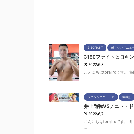
3150FIGHT
ボクシングニュ
3150ファイトヒロキ
2022/6/8
こんにちはtorajiroです
ボクシングニュース
観戦記
井上尚弥VSノニト・
2022/6/7
こんにちはtorajiroで
...