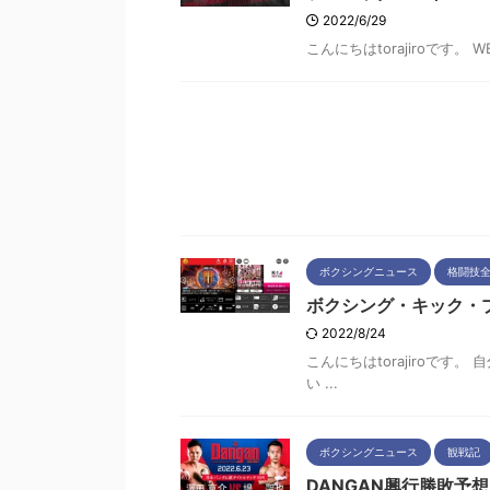
2022/6/29
こんにちはtorajiroです。
ボクシングニュース
格闘技
ボクシング・キック・
2022/8/24
こんにちはtorajiroで
い ...
ボクシングニュース
観戦記
DANGAN興行勝敗予