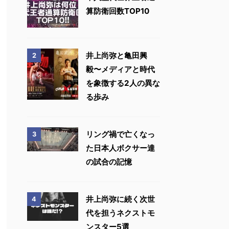
算防衛回数TOP10
井上尚弥と亀田興
2
毅〜メディアと時代
を象徴する2人の異な
る歩み
リング禍で亡くなっ
3
た日本人ボクサー達
の試合の記憶
井上尚弥に続く次世
4
代を担うネクストモ
ンスター5選