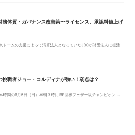
の財務体質・ガバナンス改善策〜ライセンス、承認料値上げ
す。 東京ドームの支援によって清算法人となっていたJBCが財団法人に復活
の挑戦者ジョー・コルディナが強い！弱点は？
 日本時間の6月5日（日）早朝３時にIBF世界フェザー級チャンピオン ...