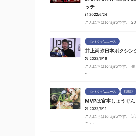
ッチ
2022/6/24
こんにちはtorajiroです。 
ボクシングニュース
井上尚弥日本ボクシン
2022/6/16
こんにちはtorajiroで
...
ボクシングニュース
観戦記
MVPは宮本しょうぐん ワ
2022/6/11
こんにちはtorajiroで
っ ...