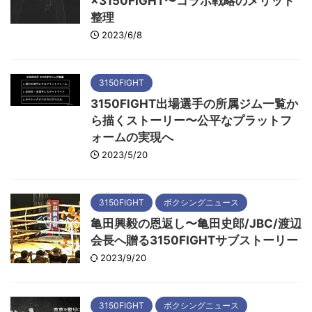
×3150FIGHT〜コラボ戦略のメリット
整理
2023/6/8
3150FIGHT
3150FIGHT出場選手の所属ジム一覧か
ら描くストーリー〜公平なプラットフ
ォームの実現へ
2023/5/20
3150FIGHT
ボクシングニュース
亀田興毅の恩返し〜亀田史郎/JBC/渡辺
会長へ贈る3150FIGHTサブストーリー
2023/9/20
3150FIGHT
ボクシングニュース