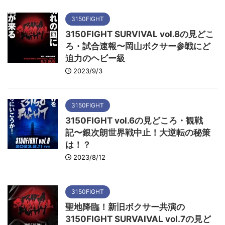
3150FIGHT
3150FIGHT SURVIVAL vol.8の見どこ
ろ・試合速報〜岡山ボクサー参戦にど
迫力のヘビー級
2023/9/3
3150FIGHT
3150FIGHT vol.6の見どころ・観戦
記〜銀次朗世界戦中止！大逆転の秘策
は！？
2023/8/12
3150FIGHT
聖地降臨！新旧ボクサー共演の
3150FIGHT SURVAIVAL vol.7の見ど